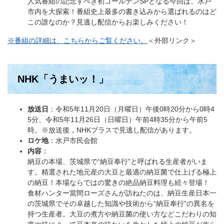
人気番組の記念すべき初ゴールデンSPとなる今回は、水戸
市内を大探索！番組史上最多の書き込みから選ばれるのはど
この誰なのか？見逃し配信からお楽しみください！
※番組の詳細は、こちらからご覧ください。
＜外部リンク＞
NHK「うまいッ！」
放送日
：令和5年11月20日（月曜日）午後0時20分から0時4
5分、令和5年11月26日（日曜日）午前4時35分から午前5
時。※放送後，NHKプラスで見逃し配信があります。
ロケ地
：水戸市民会館
内容
：
納豆の本場、茨城県で“納豆奉行”と呼ばれる生産者がいま
す。精選された地元産の大豆と最適の納豆菌で仕上げる極上
の納豆！本場ならではの驚きの絶品納豆料理も続々登場！
食材ハンター當間ローズさんが訪ねたのは、納豆生産日本一
の茨城県でその卓越した知識や技術から“納豆奉行”の異名を
持つ生産者。大豆の煮方や納豆菌の使い方などこだわりの知