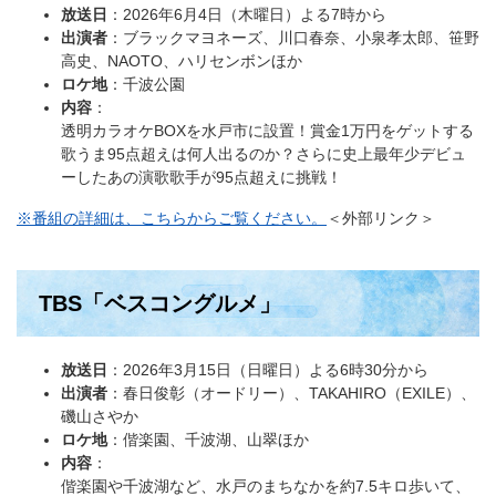
放送日
：2026年6月4日（木曜日）よる7時から
出演者
：ブラックマヨネーズ、川口春奈、小泉孝太郎、笹野
高史、NAOTO、ハリセンボンほか
ロケ地
：千波公園
内容
：​
透明カラオケBOXを水戸市に設置！賞金1万円をゲットする
歌うま95点超えは何人出るのか？さらに史上最年少デビュ
ーしたあの演歌歌手が95点超えに挑戦！
※番組の詳細は、こちらからご覧ください。
＜外部リンク＞
TBS「ベスコングルメ」
放送日
：2026年3月15日（日曜日）よる6時30分から
出演者
：春日俊彰（オードリー）、TAKAHIRO（EXILE）、
磯山さやか
ロケ地
：偕楽園、千波湖、山翠ほか
内容
：​
偕楽園や千波湖など、水戸のまちなかを約7.5キロ歩いて、