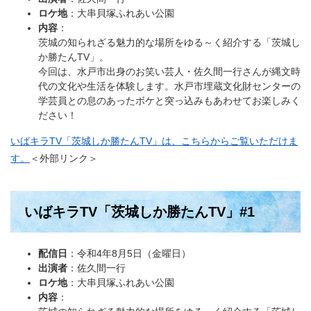
ロケ地
：大串貝塚ふれあい公園
内容
：
茨城の知られざる魅力的な場所をゆる～く紹介する「茨城し
か勝たんTV」。
今回は、水戸市出身のお笑い芸人・佐久間一行さんが縄文時
代の文化や生活を体験します。水戸市埋蔵文化財センターの
学芸員との息のあったボケと突っ込みもあわせてお楽しみく
ださい！
いばキラTV「茨城しか勝たんTV」は、こちらからご覧いただけま
す。
＜外部リンク＞
いばキラTV「茨城しか勝たんTV」#1
配信日
：令和4年8月5日（金曜日）
出演者
：佐久間一行
ロケ地
：大串貝塚ふれあい公園
内容
：