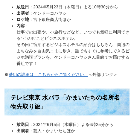
放送日
：2024年5月23日（木曜日）よる10時30分から
出演者
：ケンドーコバヤシ
ロケ地
：宮下銀座商店街ほか
内容
：​
仕事での出張や、小旅行などなど、いつでも気軽に利用でき
る"ビジホ"ことビジネスホテル。
その日に宿泊するビジネスホテルの紹介はもちろん、周辺の
まちなみを自由気ままに歩き、誰でもすぐに参考にできるビ
ジホ満喫プランを、ケンドーコバヤシさん目線でお届けする
番組です！
※
番組の詳細は、こちらからご覧ください。
＜外部リンク＞
テレビ東京 水バラ「かまいたちの名所名
物先取り旅」
放送日
：2024年6月5日（水曜日）よる6時25分から
出演者
：芸人・かまいたちほか