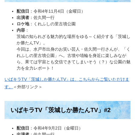
配信日
：令和4年11月4日（金曜日）
出演者
：佐久間一行
ロケ地
：くれふしの里古墳公園
内容
：
茨城の知られざる魅力的な場所をゆる～く紹介する「茨城し
か勝たんTV」。
今回は、水戸市出身のお笑い芸人・佐久間一行さんが、「く
れふしの里古墳公園」へ。古墳や埴輪を身近に楽しみなが
ら、果ては宇宙とも交信できてしまいそう（？）な公園の魅
力を全力レポート！
いばキラTV「茨城しか勝たんTV」は、こちらからご覧いただけま
す。
＜外部リンク＞
いばキラTV「茨城しか勝たんTV」#2
配信日
：令和4年9月2日（金曜日）
出演者
：佐久間一行