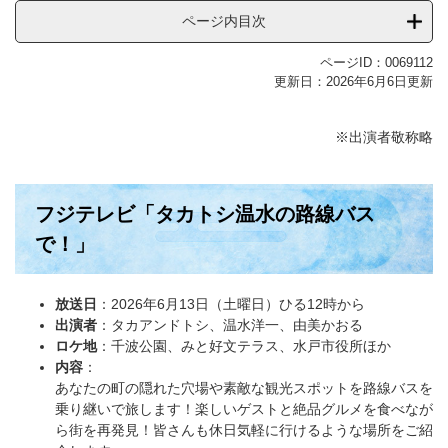
ページ内目次
ページID：0069112
更新日：2026年6月6日更新
※出演者敬称略
フジテレビ「タカトシ温水の路線バス
で！」
放送日
：2026年6月13日（土曜日）ひる12時から
出演者
：タカアンドトシ、温水洋一、由美かおる
ロケ地
：千波公園、みと好文テラス、水戸市役所ほか
内容
：
​あなたの町の隠れた穴場や素敵な観光スポットを路線バスを
乗り継いで旅します！楽しいゲストと絶品グルメを食べなが
ら街を再発見！皆さんも休日気軽に行けるような場所をご紹