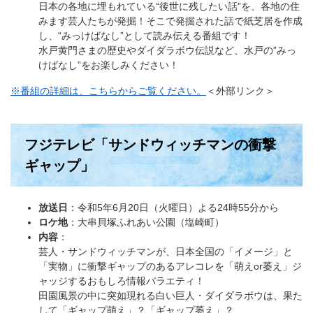
日本の各地に埋もれている“後世に残したい話”を、各地の住
みます芸人たちが発掘！そこで発掘された話で紙芝居を作成
し、“みっけばなし”として読み伝える番組です！
水戸黄門さまの歴史やダイダラボウ伝説など、水戸の”みっ
けばなし”をお楽しみください！​
※番組の詳細は、こちらからご覧ください。
＜外部リンク＞
フジテレビ「サンドウィッチマンの衝撃
ギャップ」
放送日
：令和5年6月20日（火曜日）よる24時55分から
ロケ地
：大串貝塚ふれあい公園（塩崎町）
内容
：
芸人・サンドウィッチマンが、日本全国の「イメージ」と
「実物」に衝撃ギャップのあるアレコレを「萌えor萎え」ジ
ャッジするおもしろ情報バラエティ！
田園風景の中に突如現れる白い巨人・ダイダラボウは、果た
して「ギャップ萌え」？「ギャップ萎え」？