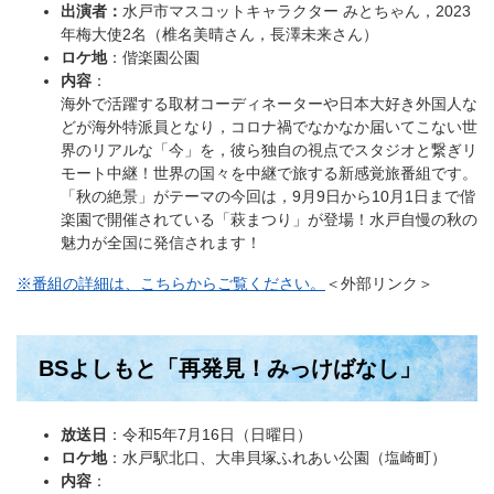
出演者：
水戸市マスコットキャラクター みとちゃん，2023
年梅大使2名（椎名美晴さん，長澤未来さん）
ロケ地
：偕楽園公園
内容
：
​海外で活躍する取材コーディネーターや日本大好き外国人な
どが海外特派員となり，コロナ禍でなかなか届いてこない世
界のリアルな「今」を，彼ら独自の視点でスタジオと繋ぎリ
モート中継！世界の国々を中継で旅する新感覚旅番組です。
「秋の絶景」がテーマの今回は，9月9日から10月1日まで偕
楽園で開催されている「萩まつり」が登場！水戸自慢の秋の
魅力が全国に発信されます！
※番組の詳細は、こちらからご覧ください。
＜外部リンク＞
BSよしもと「再発見！みっけばなし」
放送日
：令和5年7月16日（日曜日）
ロケ地
：水戸駅北口、大串貝塚ふれあい公園（塩崎町）
内容
：