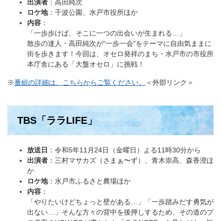
出演者
：高田純次
ロケ地
：千波公園、水戸市役所ほか
内容
：
​「一歩歩けば、そこに一つの出会いが生まれる…」
散歩の達人・高田純次が“一歩一会"をテーマに自由気ままに
街を歩きます！今回は、オセロ発祥のまち・水戸市の市役所
本庁舎にある「大盤オセロ」に挑戦！
※
番組の詳細は、こちらからご覧ください。
＜外部リンク＞
TBS「ララLIFE」
放送日
：令和5年11月24日（金曜日）よる11時30分から
出演者
：三村マサカズ（さまぁ〜ず）、青木崇高、森香澄ほ
か
ロケ地
：水戸市ふるさと農場ほか
内容
：
​「やりたいけどちょっと壁がある…」「一歩踏みだす勇気が
出ない…」そんな方々の背中を後押しするため、その道のプ