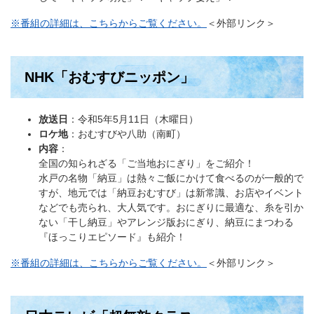
※番組の詳細は、こちらからご覧ください。
＜外部リンク＞
NHK「おむすびニッポン」
放送日
：令和5年5月11日（木曜日）
ロケ地
：おむすびや八助（南町）
内容
：
全国の知られざる「ご当地おにぎり」をご紹介！
水戸の名物「納豆」は熱々ご飯にかけて食べるのが一般的で
すが、地元では「納豆おむすび」は新常識、お店やイベント
などでも売られ、大人気です。おにぎりに最適な、糸を引か
ない「干し納豆」やアレンジ版おにぎり、納豆にまつわる
『ほっこりエピソード』も紹介！
※番組の詳細は、こちらからご覧ください。
＜外部リンク＞