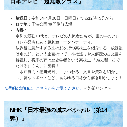
日本テレビ「超無敵クラス」
放送日
：令和5年4月30日（日曜日）ひる12時45分から
ロケ地
：千波公園 黄門像前広場
内容
：
令和の最強10代と、テレビの人気者たちが、世の中のアレ
コレを発表しあう超刺激トークバラエティ。
放課後に意外すぎる別の顔を持つ高校生を紹介する「放課後
は別の顔」という企画の中で、神社巡りや未解読の古文書を
解読し、将来の夢は歴史学者という高校生 「秀丈瑠（ひで
たける）くん」に密着！
「水戸黄門・徳川光圀」にまつわる古文書や資料を紹介しつ
つ、謎やスポットなど、あらゆる目線から解き明かします！
※番組の詳細は、こちらからご覧ください。
＜外部リンク＞
NHK「日本最強の城スペシャル（第14
弾）」