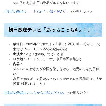
その先にある水戸の絶品グルメを味わいます！
※番組の詳細は、こちらからご覧ください。
＜外部リンク＞
朝日放送テレビ「あっちこっちAぇ！」
放送日
：2025年11月22日（土曜日）深夜0時25分から（関
東ではTVer、TELASAでの配信のみ）
出演者
：Aぇ！group、ねば～る君
ロケ地
：ユードムアリーナ、水戸市民会館ほか
内容
：
メンバーの皆さんが全国を旅しながら、地元の方をお手伝
い！
水戸ではねば～る君がみとちゃんがオセロや風船割り、人気
投票で対決しました！
※番組の詳細はこちらからご覧ください。
＜外部リンク＞