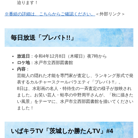
迫ります！
※番組の詳細は、こちらからご確認ください。
＜外部リンク＞
毎日放送「プレバト!!」
放送日
：令和4年12月8日（木曜日）夜7時から
ロケ地
：水戸市立西部図書館
内容
：
芸能人の隠れた才能を専門家が査定し、ランキング形式で発
表するカルチャースクールバラエティ「プレバト!!」。
8日は、水彩画の名人・特待生の一斉査定の様子が放映され
ました。お笑い芸人・蛙亭の中野周平さんが、「秋に描きた
い風景」をテーマに、水戸市立西部図書館を描いてください
ました！
いばキラTV「茨城しか勝たんTV」#4