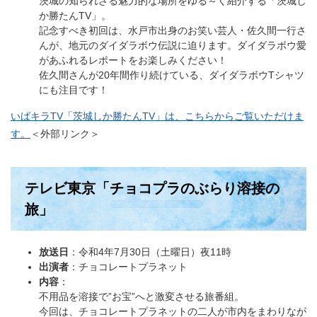
茨城の知られざる魅力的な場所をゆる～く紹介する「茨城し
か勝たんTV」。
記念すべき初回は、水戸市出身のお笑い芸人・佐久間一行さ
んが、地元のダイダラボウ伝説に迫ります。ダイダラボウ愛
があふれるレポートをお楽しみください！
佐久間さんが20年間作り続けている、ダイダラボウTシャツ
にも注目です！
いばキラTV「茨城しか勝たんTV」は、こちらからご覧いただけま
す。
＜外部リンク＞
テレビ東京「チョコプラのぶらり溶接の
旅」
放送日
：令和4年7月30日（土曜日）夜11時
出演者
：チョコレートプラネット
内容
：
不用品を溶接で”お宝”へと激変させる旅番組。
今回は、チョコレートプラネットの二人が市内をまわりなが