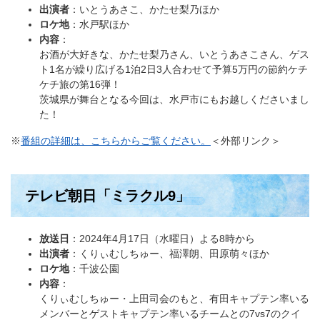
出演者
：いとうあさこ、かたせ梨乃ほか
ロケ地
：水戸駅ほか
内容
：​
お酒が大好きな、かたせ梨乃さん、いとうあさこさん、ゲス
ト1名が繰り広げる1泊2日3人合わせて予算5万円の節約ケチ
ケチ旅の第16弾！
茨城県が舞台となる今回は、水戸市にもお越しくださいまし
た！
※
番組の詳細は、こちらからご覧ください。
＜外部リンク＞
テレビ朝日「ミラクル9」
放送日
：2024年4月17日（水曜日）よる8時から
出演者
：くりぃむしちゅー、福澤朗、田原萌々ほか
ロケ地
：千波公園
内容
：
​くりぃむしちゅー・上田司会のもと、有田キャプテン率いる
メンバーとゲストキャプテン率いるチームとの7vs7のクイ