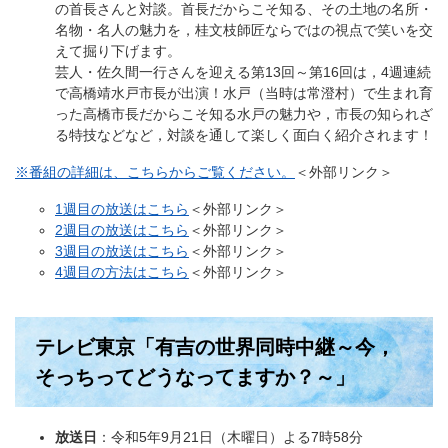
の首長さんと対談。首長だからこそ知る、その土地の名所・
名物・名人の魅力を，桂文枝師匠ならではの視点で笑いを交
えて掘り下げます。
芸人・佐久間一行さんを迎える第13回～第16回は，4週連続
で高橋靖水戸市長が出演！水戸（当時は常澄村）で生まれ育
った高橋市長だからこそ知る水戸の魅力や，市長の知られざ
る特技などなど，対談を通して楽しく面白く紹介されます！
※番組の詳細は、こちらからご覧ください。
＜外部リンク＞
1週目の放送はこちら
＜外部リンク＞
2週目の放送はこちら
＜外部リンク＞
3週目の放送はこちら
＜外部リンク＞
4週目の方法はこちら
＜外部リンク＞
テレビ東京「有吉の世界同時中継～今，
そっちってどうなってますか？～」
放送日
：令和5年9月21日（木曜日）よる7時58分