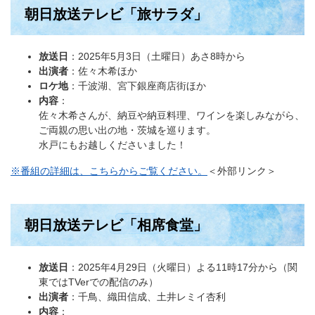
朝日放送テレビ「旅サラダ」
放送日
：2025年5月3日（土曜日）あさ8時から
出演者
：佐々木希ほか
ロケ地
：千波湖、宮下銀座商店街ほか
内容
：​
佐々木希さんが、納豆や納豆料理、ワインを楽しみながら、
ご両親の思い出の地・茨城を巡ります。
水戸にもお越しくださいました！
※番組の詳細は、こちらからご覧ください。
＜外部リンク＞
朝日放送テレビ「相席食堂」
放送日
：2025年4月29日（火曜日）よる11時17分から（関
東ではTVerでの配信のみ）
出演者
：千鳥、織田信成、土井レミイ杏利
内容
：