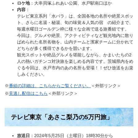
ロケ地
：大串貝塚ふれあい公園、水戸駅南口ほか
内容
：​
テレビ東京系列「水バラ」は、全国各地の名所や絶景スポッ
ト、さらに名湯・秘湯、旬の味覚＆人気の宿 の紹介まで、
毎週水曜日ゴールデン枠に様々な企画で送る旅番組です。
今回は、グルメや絶景、アクティビティなど観光地内に散り
ばめられた名所名物を、山内チームと濱家チームに分かれて
どちらが多く獲得できるかを競います。
観光スポットや絶品グルメを堪能しながら、かまいたちの2
人の熱いガチンコ対決旅を楽しめる内容です。茨城県内をめ
ぐる今回は、水戸市内のあの名所も登場！！ぜひ放送をお楽
しみください。
※
番組の詳細は、こちらからご覧ください。
＜外部リンク＞
※
見逃し配信はこちら
＜外部リンク＞
テレビ東京「あさこ梨乃の5万円旅」
放送日
：2024年5月25日（土曜日）18時30分から