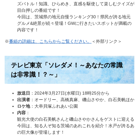
ズバトル！知識、ひらめき、直感を駆使して楽しむクイズが
目白押しの番組です！
今回は、茨城県の地元自慢ランキング30！県民が誇る地元
グルメ&絶景が続々登場！GWに行きたいスポットが満載の
内容です！
※
番組の詳細は、こちらからご覧ください。
＜外部リンク＞
テレビ東京「ソレダメ！～あなたの常識
は非常識！？～」
放送日
：2024年3月27日(水曜日) 18時25分から
出演者
：オードリー、高橋真麻、磯山さやか、白石美帆ほか
ロケ地
：大串貝塚ふれあい公園
内容
：
観光大使の白石美帆さんと磯山さやかさんをゲストに迎える
今回は、知る人ぞ知る茨城のあれこれを紹介！水戸が誇るあ
の巨大像が登場します！