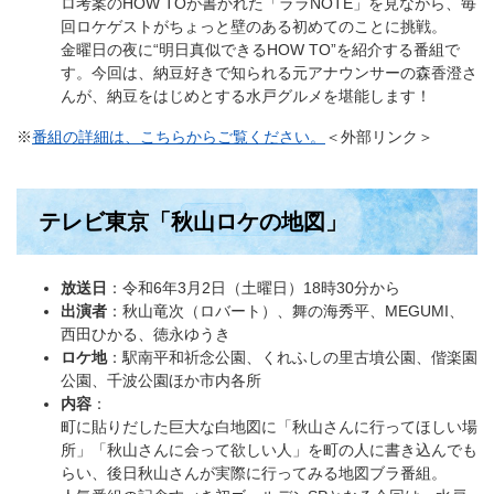
ロ考案のHOW TOが書かれた「ララNOTE」を見ながら、毎
回ロケゲストがちょっと壁のある初めてのことに挑戦。
金曜日の夜に“明日真似できるHOW TO”を紹介する番組で
す。今回は、納豆好きで知られる元アナウンサーの森香澄さ
んが、納豆をはじめとする水戸グルメを堪能します！
※
番組の詳細は、こちらからご覧ください。
＜外部リンク＞
テレビ東京「秋山ロケの地図」
放送日
：令和6年3月2日（土曜日）18時30分から
出演者
：秋山竜次（ロバート）、舞の海秀平、MEGUMI、
西田ひかる、徳永ゆうき
ロケ地
：駅南平和祈念公園、くれふしの里古墳公園、偕楽園
公園、千波公園ほか市内各所
内容
：
町に貼りだした巨大な白地図に「秋山さんに行ってほしい場
所」「秋山さんに会って欲しい人」を町の人に書き込んでも
らい、後日秋山さんが実際に行ってみる地図ブラ番組。