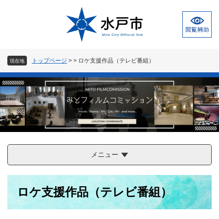
ペ
メ
ー
ニ
ジ
ュ
の
ー
先
を
頭
飛
トップページ
>
>
ロケ支援作品（テレビ番組）
現在地
で
ば
す
し
。
て
本
文
へ
メニュー
本
ロケ支援作品（テレビ番組）
文