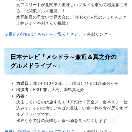
元アスリートが北関東の美味しいグルメを求めて相席旅に出
る「北関東グルメ相席」！
水戸納豆の早食い世界大会に、TikTokで人気のレミたんこと
土井レミィ杏利さんが挑戦！
※番組の詳細はこちらからご覧ください。
＜外部リンク＞
日本テレビ「メシドラ～兼近＆真之介の
グルメドライブ～」
放送日
：2024年10月26日（土曜日）ひる11時55分から
出演者
：EXIT 兼近大樹、満島真之介
内容
：
決まっているのは旅するエリアだけ！完全ノー台本＆ノー仕
込みで、その土地でいちばん美味しい食べ物を食べ尽くすグ
ルメドライブです。
水戸ならではの美味しい食べ物を食べ尽くします！！
※番組の詳細はこちらからご覧ください。
＜外部リンク＞