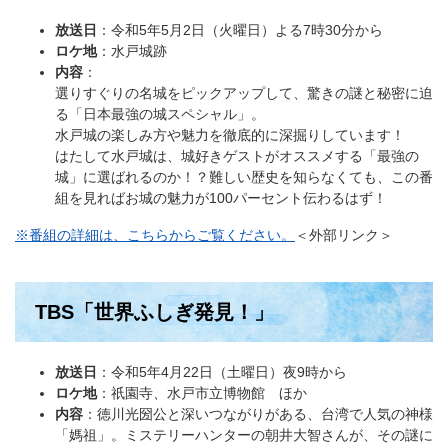
放送日
：令和5年5月2日（火曜日）よる7時30分から
ロケ地
：水戸城跡
内容
：
選りすぐりの名城をピックアップして、驚きの謎と秘密に迫
る「日本最強の城スペシャル」。
水戸城の楽しみ方や魅力を徹底的に深掘りしています！
はたして水戸城は、城好きゲストがオススメする「最強の
城」に選ばれるのか！？難しい歴史を知らなくても、この番
組を見ればお城の魅力が100パーセント伝わるはず！
※番組の詳細は、こちらからご覧ください。
＜外部リンク＞
TBS「世界ふしぎ発見！」
放送日
：令和5年4月22日（土曜日）夜9時から
ロケ地
：祇園寺、水戸市立博物館 ほか
内容
：徳川光圀公と深いつながりがある、台湾で人気の神様
「媽祖」。ミステリーハンターの朝井大智さんが、その謎に