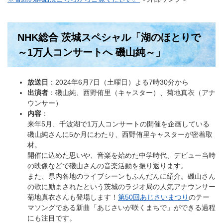
NHK総合 茨城スペシャル「湖のほとりで
～1万人コンサートへ 磯山純～」
放送日
：2024年6月7日（土曜日）よる7時30分から
出演者
：磯山純、西野侑里（キャスター）、菊地真衣（アナ
ウンサー）
内容
：
​来年5月、千波湖で1万人コンサートの開催を企画している
磯山純さんに5か月にわたり、西野侑里キャスターが密着取
材。
開催に込めた思いや、音楽を始めた中学時代、デビュー当時
の映像などで磯山さんの音楽活動を振り返ります。
また、県内各地のライブシーンもふんだんに紹介。磯山さん
の歌に励まされたという茨城のラジオ局の人気アナウンサー
菊地真衣さんも登場します！
第50回あじさいまつり
のテー
マソングである新曲「あじさいが咲くまちで」ができる過程
にも注目です。