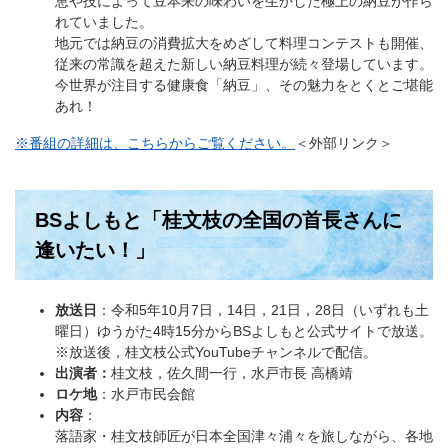
恵や技によって豆本来の味わいを生かした極上の納豆が作ら
れていました。
地元では納豆の消費拡大をめざして料理コンテストも開催、
従来の常識を超えた新しい納豆料理が続々登場しています。
今世界が注目する健康食「納豆」、その魅力をとくとご堪能
あれ！
※番組の詳細は、こちらからご覧ください。
＜外部リンク＞
BSよしもと「桂文枝の全国の首長さんに
逢いたい！」
放送日
：令和5年10月7日，14日，21日，28日（いずれも土
曜日）ゆうがた4時15分からBSよしもと公式サイトで放送。
※放送後，桂文枝公式YouTubeチャンネルで配信。
出演者：
桂文枝，佐久間一行，水戸市長 高橋靖
ロケ地
：水戸市民会館
内容
：
落語家・桂文枝師匠が日本全国津々浦々を旅しながら、各地