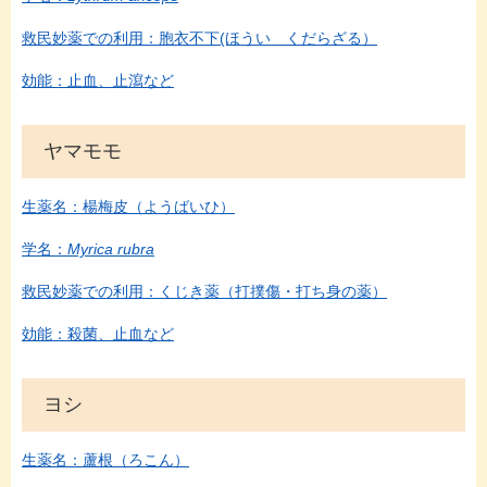
救民妙薬での利用：胞衣不下(ほうい くだらざる）
効能：止血、止瀉など
ヤマモモ
生薬名：楊梅皮（ようばいひ）
学名：
Myrica rubra
救民妙薬での利用：くじき薬（打撲傷・打ち身の薬）
効能：殺菌、止血など
ヨシ
生薬名：蘆根（ろこん）