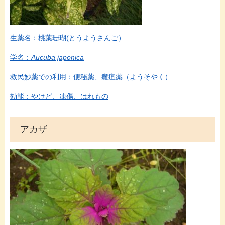
生薬名：桃葉珊瑚(とうようさんご）
学名：
Aucuba japonica
救民妙薬での利用：便秘薬、癰疽薬（ようそやく）
効能：やけど、凍傷、はれもの
アカザ