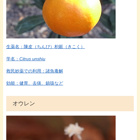
生薬名：陳皮（ちんぴ）枳穀（きこく）
学名：
Citrus unshiu
救民妙薬での利用：諸魚毒解
効能：健胃、去痰、鎮咳など
オウレン