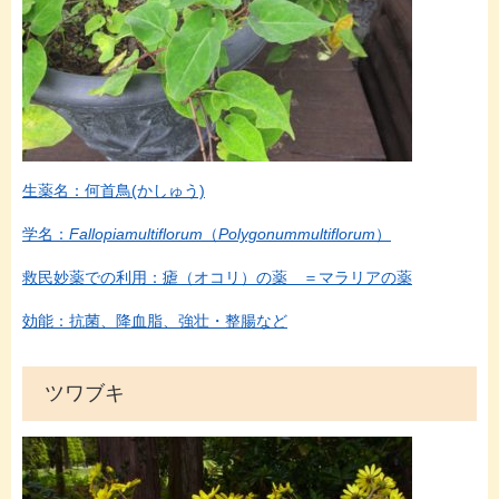
生薬名：何首鳥(かしゅう)
学名：
Fallopiamultiflorum
（
Polygonummultiflorum
）
救民妙薬での利用：瘧（オコリ）の薬 ＝マラリアの薬
効能：抗菌、降血脂、強壮・整腸など
ツワブキ