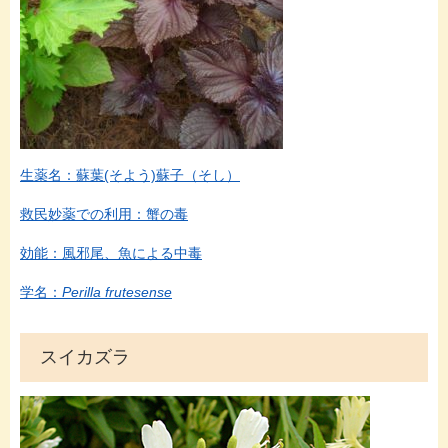
生薬名：蘇葉(そよう)蘇子（そし）
救民妙薬での利用：蟹の毒
効能：風邪尾、魚による中毒
学名：
Perilla frutesense
スイカズラ