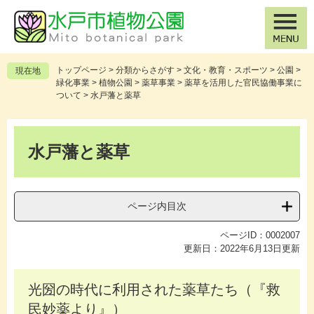
ペ
メ
ー
ニ
ジ
ュ
の
ー
先
を
トップページ
>
分類からさがす
>
文化・教育・スポーツ
>
公園
>
現在地
頭
飛
緑化事業
>
植物公園
>
薬草事業
>
薬草を活用した官民協働事業に
で
ば
ついて
>
水戸藩と薬草
す
し
。
て
本
本
文
水戸藩と薬草
文
へ
ページ内目次
ページID：0002007
更新日：2022年6月13日更新
光圀の時代に利用された薬草たち（『救
民妙薬より』）