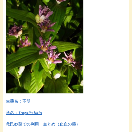
生薬名：不明
学名：
Tricyrtis hirta
救民妙薬での利用：血とめ（止血の薬）