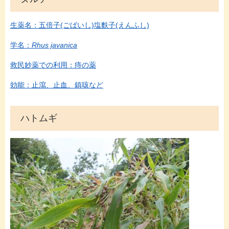
生薬名：五倍子(ごばいし)塩麩子(えんふし)
学名：
Rhus javanica
救民妙薬での利用：痔の薬
効能：止瀉、止血、鎮咳など
ハトムギ