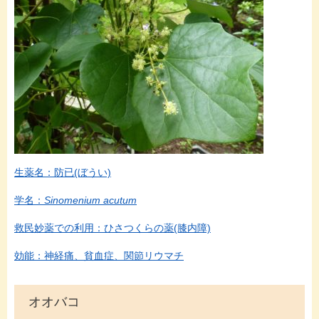
生薬名：防已(ぼうい)
学名：
Sinomenium acutum
救民妙薬での利用：ひさつくらの薬(膝内障)
効能：神経痛、貧血症、関節リウマチ
オオバコ