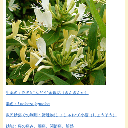
生薬名：忍冬(にんどう)金銀花（きんぎんか）
学名：
Lonicera japonica
救民妙薬での利用：諸腫物(しょしゅもつ)小瘡（しょうそう）
効能：痔の痛み、腰痛、関節痛、解熱