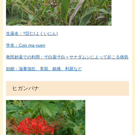
生薬名：?苡仁(よくいにん)
学名：
Coix ma-yuen
救民妙薬での利用：寸白薬寸白＝サナダムシによって起こる病気
効能：滋養強壮、美肌、鎮痛、利尿など
ヒガンバナ