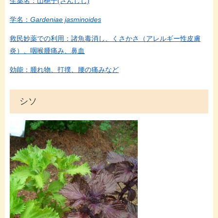
生薬名：山梔子(さんしし)
学名：
Gardeniae jasminoides
救民妙薬での利用：諸魚毒消し、くさかさ（アレルギー性皮膚
炎）、咽喉腫痛み、鼻血
効能：腫れ物、打撲、腰の痛みなど
シソ