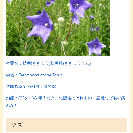
生薬名：桔梗(ききょう)桔梗根(ききょうこん)
学名：
Platycodon grandiflorus
救民妙薬での利用：痰の薬
効能：痰(タン)を伴うせき、化膿性のはれもの、扁桃など喉の痛
みなど
クズ