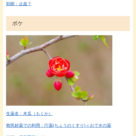
効能：止血？
ボケ
生薬名：木瓜（もくか）
救民妙薬での利用：疔薬(ちょうのくすり)＝おできの薬