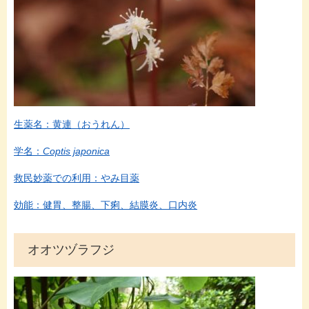
生薬名：黄連（おうれん）
学名：
Coptis japonica
救民妙薬での利用：やみ目薬
効能：健胃、整腸、下痢、結膜炎、口内炎
オオツヅラフジ