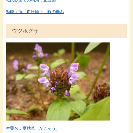
救民妙薬での利用：止血薬
効能：痔、血圧降下、喉の痛み
ウツボグサ
生薬名：夏枯草（かこそう）