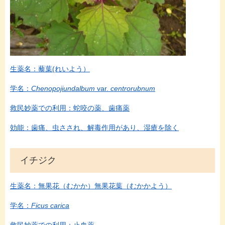
生薬名：藜葉(れいよう）
学名：
Chenopojiundalbum
var.
centrorubnum
救民妙薬での利用：蛇咬の薬、歯痛薬
効能：歯痛、虫さされ、解毒作用があり、湿瘡を除く
イチジク
生薬名：無果花（むかか）無果花葉（むかかよう）
学名：
Ficus carica