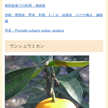
救民妙薬での利用：淋病薬
効能：膀胱炎、腎炎、利尿、むくみ，結膜炎、のどの痛み、扁桃
腺
学名：
Prunella vulgaris
subsp.
asiatica
ウンシュウミカン