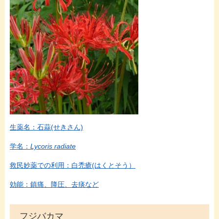
生薬名：石蒜(せきさん)
学名：
Lycoris radiate
救民妙薬での利用：白禿瘡(はくとそう）
効能：鎮痛、降圧、去痰など
フジバカマ