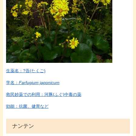
生薬名：?吾(たくご)
学名：
Farfugium japonicum
救民妙薬での利用：河豚(ふぐ)中毒の薬
効能：抗菌、健胃など
ナンテン