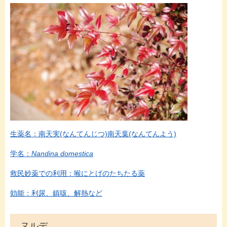
生薬名：南天実(なんてんじつ)南天葉(なんてんよう)
学名：
Nandina domestica
救民妙薬での利用：喉にとげのたちたる薬
効能：利尿、鎮咳、解熱など
ヌルデ