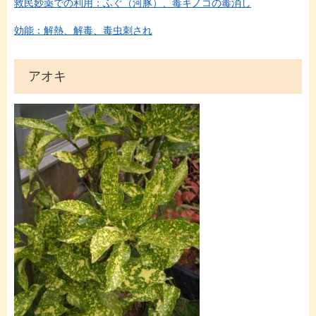
救民妙薬での利用：ふぐ（河豚）、毒キノコの毒消し
効能：解熱、解毒、毒虫刺され
アオキ