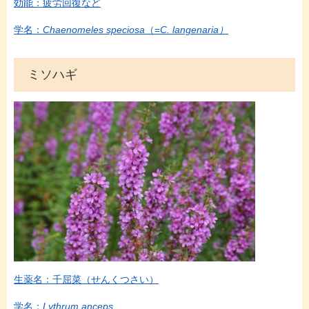
効能：疲労回復など
学名：
Chaenomeles speciosa
（=
C. langenaria）
ミソハギ
生薬名：千屈菜（せんくつさい）
学名：
Lythrum anceps