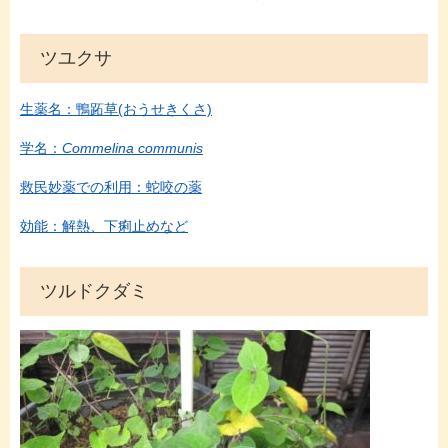
ツユクサ
生薬名：鴨跖草(おうせきくさ)
学名：
Commelina communis
救民妙薬での利用：蛇咬の薬
効能：解熱、下痢止めなど
ツルドクダミ