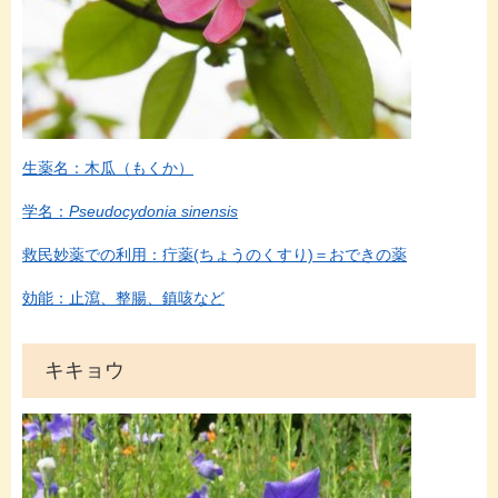
生薬名：木瓜（もくか）
学名：
Pseudocydonia sinensis
救民妙薬での利用：疔薬(ちょうのくすり)＝おできの薬
効能：止瀉、整腸、鎮咳など
キキョウ