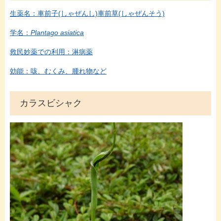
生薬名：車前子(しゃぜんし)車前草(しゃぜんそう)
学名：
Plantago asiatica
救民妙薬での利用：淋病薬
効能：咳、むくみ、腫れ物など
カラスビシャク