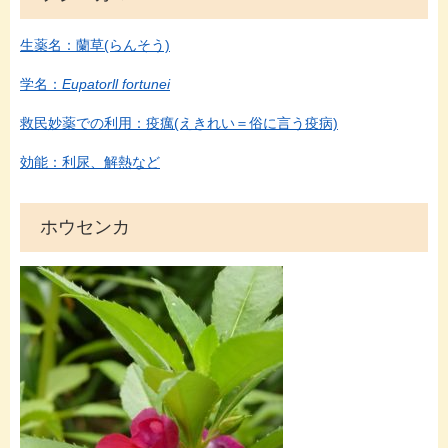
生薬名：蘭草(らんそう)
学名：
Eupatorll fortunei
救民妙薬での利用：疫癘(えきれい＝俗に言う疫病)
効能：利尿、解熱など
ホウセンカ