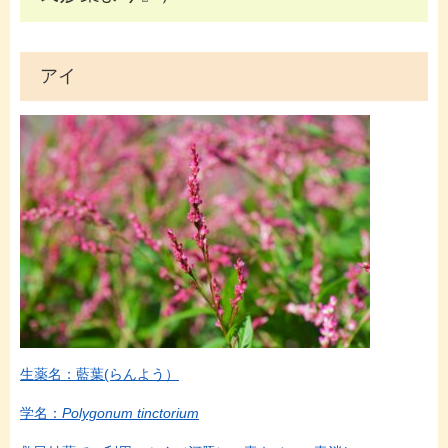
アイ
生薬名：藍葉(らんよう）
学名：
Polygonum tinctorium