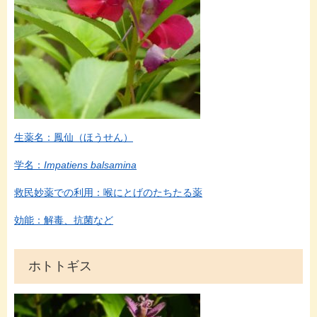
生薬名：鳳仙（ほうせん）
学名：
Impatiens balsamina
救民妙薬での利用：喉にとげのたちたる薬
効能：解毒、抗菌など
ホトトギス