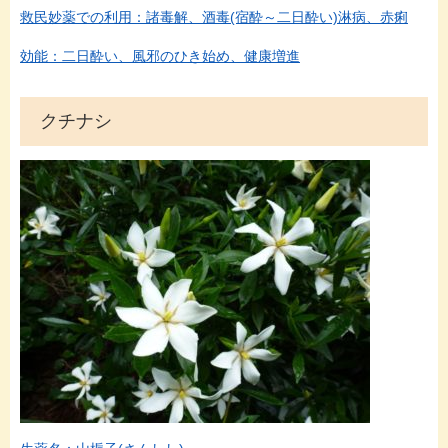
救民妙薬での利用：諸毒解、酒毒(宿酔～二日酔い)淋病、赤痢
効能：二日酔い、風邪のひき始め、健康増進
クチナシ