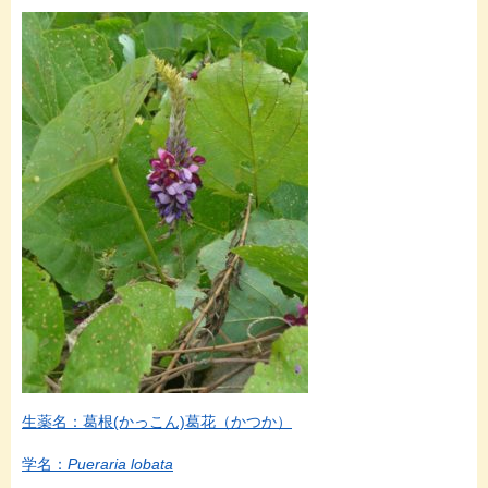
生薬名：葛根(かっこん)葛花（かつか）
学名：
Pueraria lobata