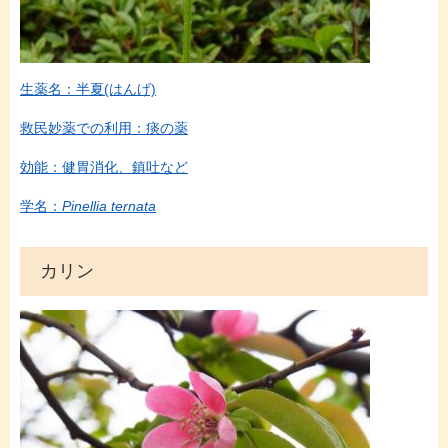
生薬名：半夏(はんげ)
救民妙薬での利用：痰の薬
効能：健胃消化、鎮吐など
学名：
Pinellia ternata
カリン