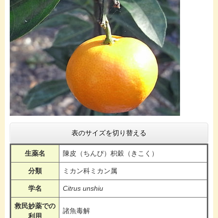
表のサイズを切り替える
生薬名
陳皮（ちんぴ）枳穀（きこく）
分類
ミカン科ミカン属
学名
Citrus unshiu
救民妙薬での
諸魚毒解
利用