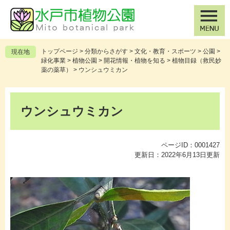
ペ
メ
ー
ニ
ジ
ュ
の
ー
先
を
トップページ
>
分類からさがす
>
文化・教育・スポーツ
>
公園
>
現在地
頭
飛
緑化事業
>
植物公園
>
開花情報・植物を知る
>
植物目録（救民妙
で
ば
薬の薬草）
>
ウンシュウミカン
す
し
。
て
本
本
文
ウンシュウミカン
文
へ
ページID：0001427
更新日：2022年6月13日更新