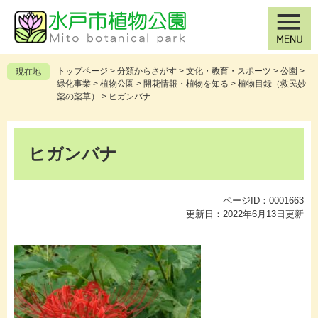
ペ
メ
ー
ニ
ジ
ュ
の
ー
先
を
トップページ
>
分類からさがす
>
文化・教育・スポーツ
>
公園
>
現在地
頭
飛
緑化事業
>
植物公園
>
開花情報・植物を知る
>
植物目録（救民妙
で
ば
薬の薬草）
>
ヒガンバナ
す
し
。
て
本
本
文
ヒガンバナ
文
へ
ページID：0001663
更新日：2022年6月13日更新