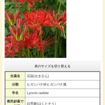
表のサイズを切り替える
生薬名
石蒜(せきさん)
分類
ヒガンバナ科ヒガンバナ属
学名
Lycoris radiate
救民妙薬で
白禿瘡(はくとそう）