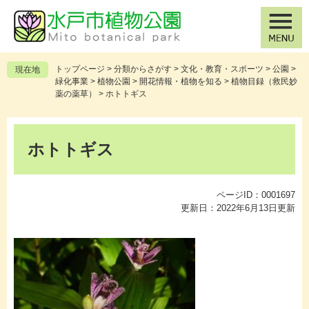
ペ
メ
ー
ニ
ジ
ュ
の
ー
先
を
トップページ
>
分類からさがす
>
文化・教育・スポーツ
>
公園
>
現在地
頭
飛
緑化事業
>
植物公園
>
開花情報・植物を知る
>
植物目録（救民妙
で
ば
薬の薬草）
>
ホトトギス
す
し
。
て
本
本
文
ホトトギス
文
へ
ページID：0001697
更新日：2022年6月13日更新