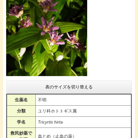
表のサイズを切り替える
生薬名
不明
分類
ユリ科ホトトギス属
学名
Tricyrtis hirta
救民妙薬で
血とめ（止血の薬）