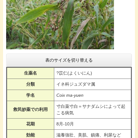
表のサイズを切り替える
生薬名
?苡仁(よくいにん)
分類
イネ科ジュズダマ属
学名
Coix ma-yuen
寸白薬寸白＝サナダムシによって起
救民妙薬での利用
こる病気
花期
8月-10月
効能
滋養強壮、美肌、鎮痛、利尿など