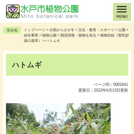
ペ
メ
ー
ニ
ジ
ュ
の
ー
先
を
トップページ
>
分類からさがす
>
文化・教育・スポーツ
>
公園
>
現在地
頭
飛
緑化事業
>
植物公園
>
開花情報・植物を知る
>
植物目録（救民妙
で
ば
薬の薬草）
>
ハトムギ
す
し
。
て
本
本
文
ハトムギ
文
へ
ページID：0001641
更新日：2022年6月13日更新