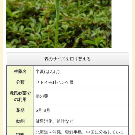
表のサイズを切り替える
生薬名
半夏(はんげ)
分類
サトイモ科ハンゲ属
救民妙薬で
痰の薬
の利用
花期
5月-8月
効能
健胃消化、鎮吐など
北海道～沖縄、朝鮮半島、中国に分布していま