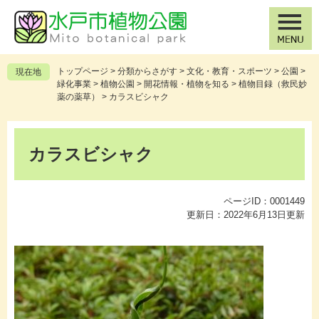
ペ
メ
ー
ニ
ジ
ュ
の
ー
先
を
トップページ
>
分類からさがす
>
文化・教育・スポーツ
>
公園
>
現在地
頭
飛
緑化事業
>
植物公園
>
開花情報・植物を知る
>
植物目録（救民妙
で
ば
薬の薬草）
>
カラスビシャク
す
し
。
て
本
本
文
カラスビシャク
文
へ
ページID：0001449
更新日：2022年6月13日更新