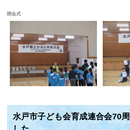
閉会式
水戸市子ども会育成連合会70
した