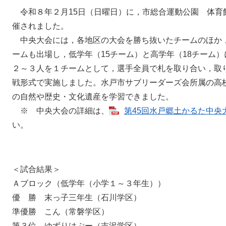
令和８年２月15日（日曜日）に，市総合運動公園 体育
催されました。
中央大会には，各地区の大会を勝ち抜いたチームのほか
ームも出場し，低学年（15チーム）と高学年（18チーム
２～３人を１チームとして，選手全員で札を取り合い，取
戦形式で実施しました。水戸市サブリーダーズ会所属の高
の自然や歴史・文化遺産を学習できました。
※ 中央大会の詳細は、
第45回水戸郷土かるた中央大会
い。
＜試合結果＞
Ａブロック（低学年（小学１～３年生））
優 勝 末っ子三年生（石川学区）
準優勝 こん（常磐学区）
第３位 ゆずりはぷー（吉沢学区）