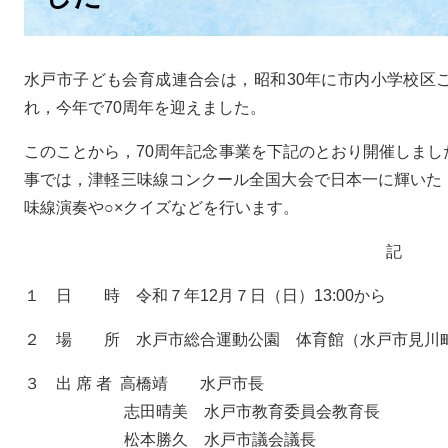
水戸市子ども会育成連合会は，昭和30年に市内小学校区
れ，今年で70周年を迎えました。
このことから，70周年記念事業を下記のとおり開催しま
事では，津軽三味線コンクール全国大会で日本一に輝いた
味線演奏や○×クイズなどを行います。
記
１ 日 時 令和７年12月７日（日）13:00から
２ 場 所 水戸市総合運動公園 体育館（水戸市見川
３ 出 席 者 高橋靖 水戸市長
志田晴美 水戸市教育委員会教育長
松本勝久 水戸市議会議長