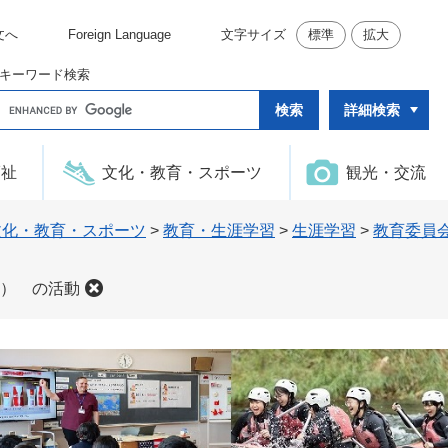
文へ
Foreign Language
文字サイズ
標準
拡大
キーワード検索
G
詳細検索
o
o
g
l
福祉
文化・教育・スポーツ
観光・交流
e
カ
ス
タ
文化・教育・スポーツ
>
教育・生涯学習
>
生涯学習
>
教育委員
ム
検
索
） の活動