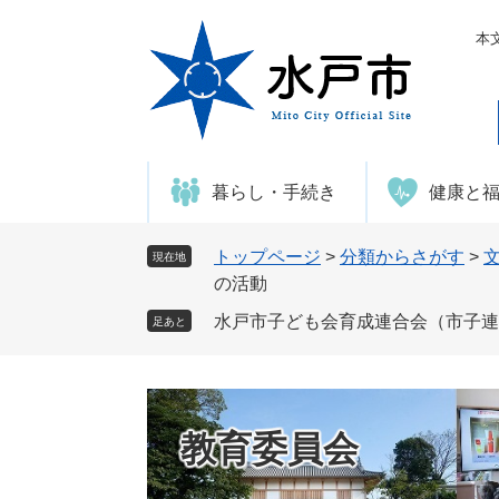
ペ
メ
ー
ニ
本
ジ
ュ
の
ー
先
を
頭
飛
で
ば
暮らし・手続き
健康と
す
し
。
て
本
トップページ
>
分類からさがす
>
現在地
文
の活動
へ
水戸市子ども会育成連合会（市子連
足あと
教育委員会