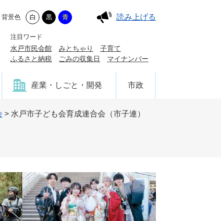
読み上げる
背景色
白
黒
青
注目ワード
水戸市民会館
みとちゃり
子育て
ふるさと納税
ごみの収集日
マイナンバー
産業・しごと・開発
市政
会
>
水戸市子ども会育成連合会（市子連）