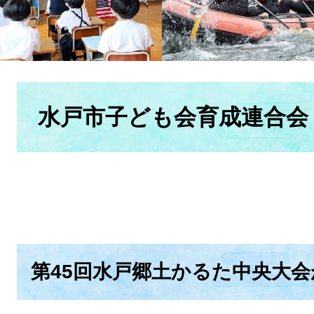
本
文
水戸市子ども会育成連合会
第45回水戸郷土かるた中央大