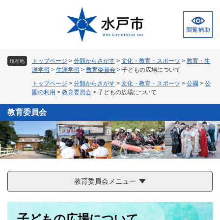
ペ
メ
ー
ニ
ジ
ュ
の
ー
先
を
頭
飛
トップページ
>
分類からさがす
>
文化・教育・スポーツ
>
教育・生
現在地
で
ば
涯学習
>
生涯学習
>
教育委員会
>
子どもの広場について
す
し
トップページ
>
分類からさがす
>
文化・教育・スポーツ
>
公園
>
公
。
て
園の利用
>
教育委員会
>
子どもの広場について
本
文
教育委員会
へ
教育委員会メニュー
本
子どもの広場について
文