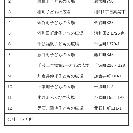
２
岩根町子どもの広場
岩根町750
３
柵町子どもの広場
柵町1丁目高架下
４
金谷町子どもの広場
金谷町323
５
河和田町北子どもの広場
河和田2-1725他
６
千波福沢子どもの広場
千波町1370-1
７
藤井町子どもの広場
藤井町845
８
千波上本郷第2子どもの広場
千波町226～228
９
加倉井仲坪子どもの広場
加倉井町910-1
10
下本郷子どもの広場
千波町1-2
11
小吹町みんなの広場
小吹町1551-1外
12
元石川団地子どもの広場
元石川町611-1
合計 12カ所