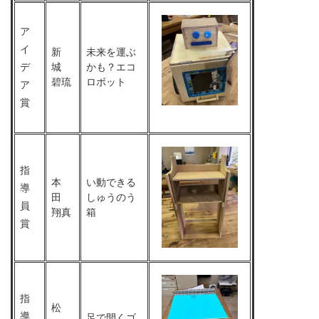
ア
イ
新
未来を運ぶ
デ
城
かも？エコ
碧琉
ロボット
ア
賞
指
本
い動できる
導
田
しゅうのう
員
翔真
箱
賞
指
松
導
足で開くゴ