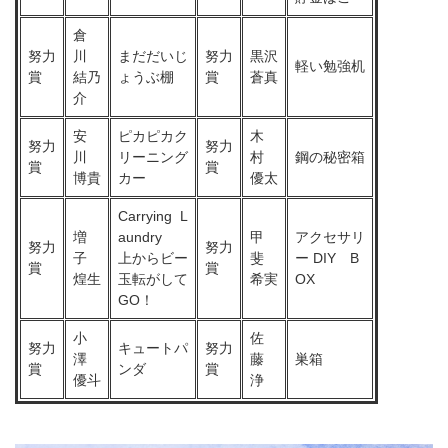
倉
努力
川
まだだいじ
努力
黒沢
軽い勉強机
賞
結乃
ょうぶ棚
賞
蒼真
介
安
ピカピカク
木
努力
努力
川
リーニング
村
鋼の秘密箱
賞
賞
博貴
カー
優太
Carrying L
増
aundry
甲
アクセサリ
努力
努力
子
上からビー
斐
ー DIY B
賞
賞
煌生
玉転がして
希実
OX
GO！
小
佐
努力
キュートパ
努力
澤
藤
巣箱
賞
ンダ
賞
優斗
浄