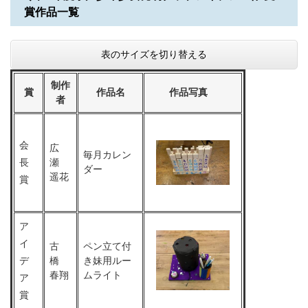
賞作品一覧
表のサイズを切り替える
制作
賞
作品名
作品写真
者
会
広
毎月カレン
長
瀬
ダー
遥花
賞
ア
イ
古
ペン立て付
デ
橋
き妹用ルー
春翔
ムライト
ア
賞