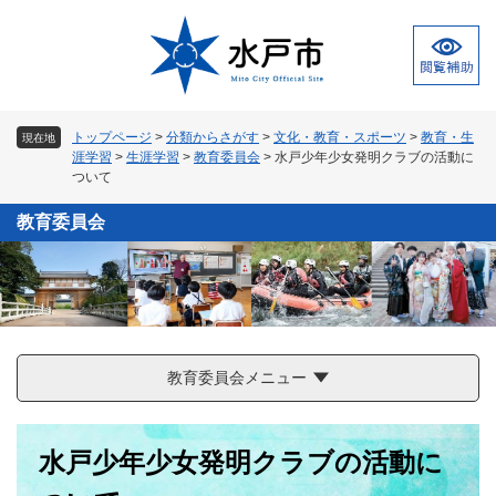
ペ
メ
ー
ニ
ジ
ュ
の
ー
先
を
頭
飛
トップページ
>
分類からさがす
>
文化・教育・スポーツ
>
教育・生
現在地
で
ば
涯学習
>
生涯学習
>
教育委員会
>
水戸少年少女発明クラブの活動に
す
し
ついて
。
て
本
教育委員会
文
へ
教育委員会メニュー
本
水戸少年少女発明クラブの活動に
文