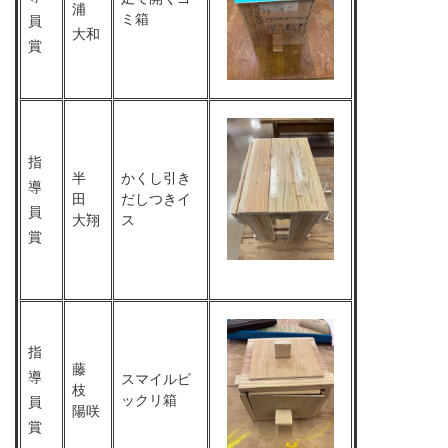
浦
ミ箱
員
大和
賞
指
半
かくし引き
導
田
だしつきイ
員
大翔
ス
賞
指
藤
導
スマイルビ
枝
ックリ箱
員
陽咲
賞