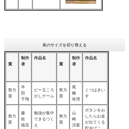
表のサイズを切り替える
制作
作品名
制作
作品名
賞
者
賞
者
半
尾
努力
ビー玉ころ
努力
くつはきい
田
糠
賞
がしゲーム
賞
す
千翔
朱理
ボタンをお
藤
勉強が集中
山
努力
努力
したらお金
枝
できるつく
崎
賞
賞
が出てくる
穂花
え
涼葉
貯金ばこ