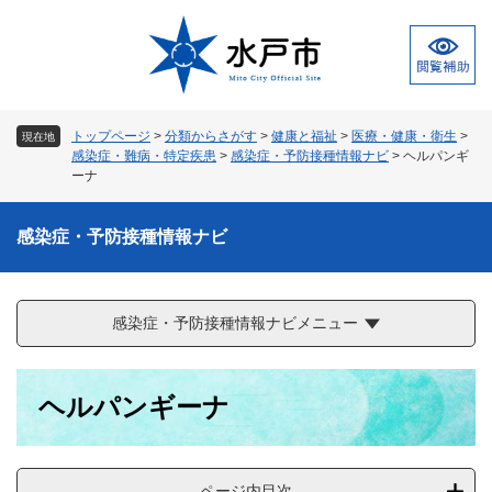
ペ
メ
ー
ニ
ジ
ュ
の
ー
先
を
頭
飛
トップページ
>
分類からさがす
>
健康と福祉
>
医療・健康・衛生
>
現在地
で
ば
感染症・難病・特定疾患
>
感染症・予防接種情報ナビ
>
ヘルパンギ
す
し
ーナ
。
て
本
感染症・予防接種情報ナビ
文
へ
感染症・予防接種情報ナビメニュー
本
ヘルパンギーナ
文
ページ内目次