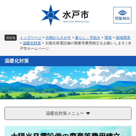
ペ
メ
ー
ニ
ジ
ュ
の
ー
先
を
頭
飛
トップページ
>
分類からさがす
>
暮らし・手続き
>
環境
>
地域環境
現在地
で
ば
>
温暖化対策
>
太陽光発電設備の廃棄等費用積立をお願いします | 水
す
し
戸市ホームページ
。
て
本
温暖化対策
文
へ
温暖化対策メニュー
本
文