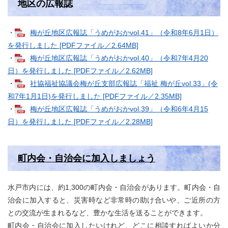
地区の広報誌
・
梅が丘地区広報誌「うめがおかvol.41」（令和8年6月1日）
を発行しました [PDFファイル／2.64MB]
・
梅が丘地区広報誌「うめがおかvol.40」（令和7年4月20
日）を発行しました [PDFファイル／2.62MB]
・
社協福祉協議会梅が丘支部広報誌「福祉 梅が丘vol.33」(令
和7年1月1日)を発行しました [PDFファイル／2.35MB]
・
梅が丘地区広報誌「うめがおかvol.39」（令和6年4月15
日）を発行しました [PDFファイル／2.28MB]
町内会・自治会に加入しましょう
水戸市内には、約1,300の町内会・自治会があります。町内会・自
治会に加入すると、災害時など非常時の助け合いや、ご近所の方
との交流が生まれるなど、豊かな生活を送ることができます。
町内会・自治会に加入したいけれど、どこに相談すればよいか分