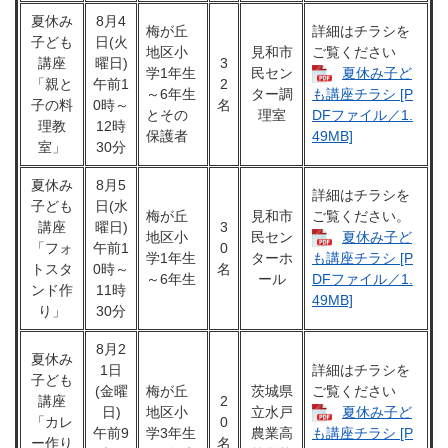
夏休み
8月4
梅が丘
詳細はチラシを
子ども
日(火
地区小
見和市
ご覧ください
講座
曜日)
3
学1年生
民セン
夏休み子ど
「親と
午前1
2
～6年生
ター調
も講座チラシ [P
子の料
0時～
名
とその
理室
DFファイル／1.
理教
12時
保護者
49MB]
室」
30分
夏休み
8月5
詳細はチラシを
子ども
日(水
梅が丘
見和市
ご覧ください。
講座
曜日)
3
地区小
民セン
夏休み子ど
「フォ
午前1
0
学1年生
ターホ
も講座チラシ [P
トスタ
0時～
名
～6年生
ール
DFファイル／1.
ンド作
11時
49MB]
り」
30分
8月2
夏休み
1日
詳細はチラシを
子ども
(金曜
梅が丘
茨城県
ご覧ください
講座
2
日)
地区小
立水戸
夏休み子ど
「カレ
0
午前9
学3年生
農業高
も講座チラシ [P
ー作り
名