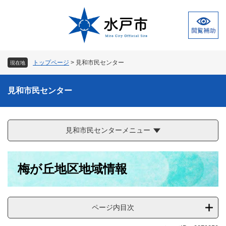
ペ
メ
ー
ニ
ジ
ュ
の
ー
先
を
頭
飛
トップページ
>
見和市民センター
現在地
で
ば
す
し
。
て
見和市民センター
本
文
へ
見和市民センターメニュー
本
梅が丘地区地域情報
文
ページ内目次