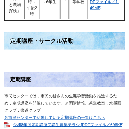
時～
～6年生
等学校
DFファイル／1.
と農場
午後2
49MB]
探検」
時
定期講座・サークル活動
定期講座
市民センターでは，市民の皆さんの生涯学習活動を推進するた
め，定期講座を開催しています。※閉講情報…茶道教室，水墨画
クラブ，書道クラブ
各市民センターで活動している定期講座の一覧はこちら
令和8年度定期講座受講生募集チラシ [PDFファイル／698KB]