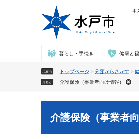
ペ
メ
ー
ニ
本
ジ
ュ
の
ー
先
を
頭
飛
で
ば
暮らし・手続き
健康と
す
し
。
て
本
トップページ
>
分類からさがす
>
現在地
文
介護保険（事業者向け情報）
足あと
へ
介護保険（事業者