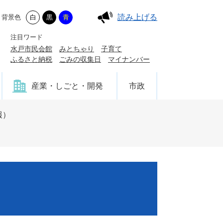
読み上げる
背景色
白
黒
青
注目ワード
水戸市民会館
みとちゃり
子育て
ふるさと納税
ごみの収集日
マイナンバー
産業・しごと・開発
市政
報）