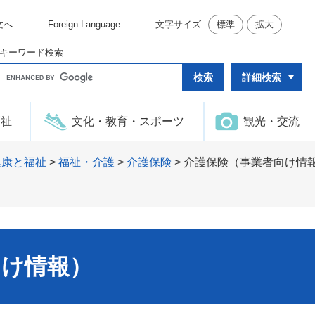
文へ
Foreign Language
文字サイズ
標準
拡大
キーワード検索
G
詳細検索
o
o
g
l
福祉
文化・教育・スポーツ
観光・交流
e
カ
ス
タ
健康と福祉
>
福祉・介護
>
介護保険
>
介護保険（事業者向け情
ム
検
索
向け情報）