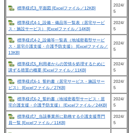
2024/
標準様式3_平面図 [Excelファイル／12KB]
5
標準様式4-1_設備・備品等一覧表（居宅サービ
2024/
5
ス・施設サービス） [Excelファイル／14KB]
標準様式4-2_設備等一覧表（地域密着型サービ
2024/
ス・居宅介護支援・介護予防支援） [Excelファイル／
5
13KB]
標準様式5_利用者からの苦情を処理するために
2024/
5
講ずる措置の概要 [Excelファイル／11KB]
標準様式6-1 誓約書（居宅サービス・施設サー
2024/
5
ビス） [Excelファイル／27KB]
標準様式6-2_誓約書（地域密着型サービス・居
2024/
5
宅介護支援・介護予防支援） [Excelファイル／24KB]
標準様式7_当該事業所に勤務する介護支援専門
2024/
5
員一覧 [Excelファイル／11KB]