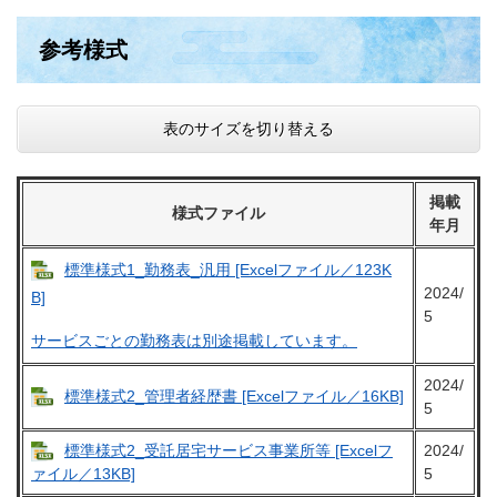
参考様式
表のサイズを切り替える
掲載
様式ファイル
年月
標準様式1_勤務表_汎用 [Excelファイル／123K
2024/
B]
5
サービスごとの勤務表は別途掲載しています。
2024/
標準様式2_管理者経歴書 [Excelファイル／16KB]
5
標準様式2_受託居宅サービス事業所等 [Excelフ
2024/
5
ァイル／13KB]