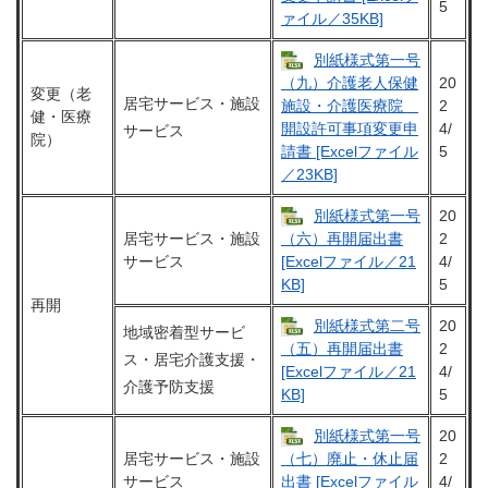
5
ァイル／35KB]
別紙様式第一号
20
（九）介護老人保健
変更（老
居宅サービス・施設
2
施設・介護医療院
健・医療
4/
開設許可事項変更申
サービス
院）
5
請書 [Excelファイル
／23KB]
別紙様式第一号
20
居宅サービス・施設
2
（六）再開届出書
サービス
4/
[Excelファイル／21
5
KB]
再開
別紙様式第二号
20
地域密着型サービ
2
（五）再開届出書
ス・居宅介護支援・
4/
[Excelファイル／21
介護予防支援
5
KB]
別紙様式第一号
20
居宅サービス・施設
2
（七）廃止・休止届
サービス
4/
出書 [Excelファイル