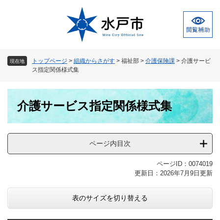
ペ
メ
ー
ニ
ジ
ュ
の
ー
先
を
頭
飛
トップページ
>
組織からさがす
>
福祉部
>
介護保険課
>
介護サービ
現在地
で
ば
ス指定関係様式集
す
し
。
て
本
本
介護サービス指定関係様式集
文
文
へ
ページ内目次
ページID：0074019
更新日：2026年7月9日更新
表のサイズを切り替える