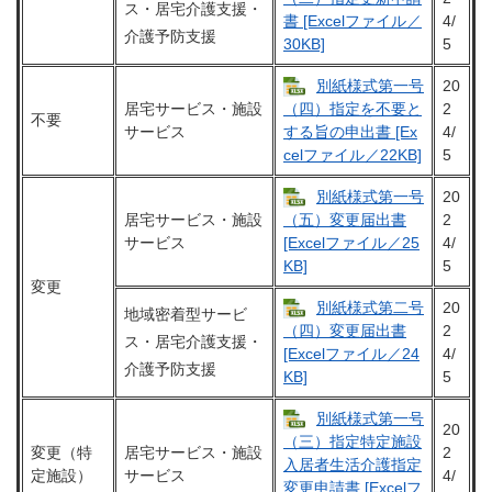
ス・居宅介護支援・
4/
書 [Excelファイル／
介護予防支援
5
30KB]
別紙様式第一号
20
居宅サービス・施設
2
（四）指定を不要と
不要
サービス
4/
する旨の申出書 [Ex
5
celファイル／22KB]
別紙様式第一号
20
居宅サービス・施設
2
（五）変更届出書
サービス
4/
[Excelファイル／25
5
KB]
変更
別紙様式第二号
20
地域密着型サービ
2
（四）変更届出書
ス・居宅介護支援・
4/
[Excelファイル／24
介護予防支援
5
KB]
別紙様式第一号
20
（三）指定特定施設
変更（特
居宅サービス・施設
2
入居者生活介護指定
定施設）
サービス
4/
変更申請書 [Excelフ