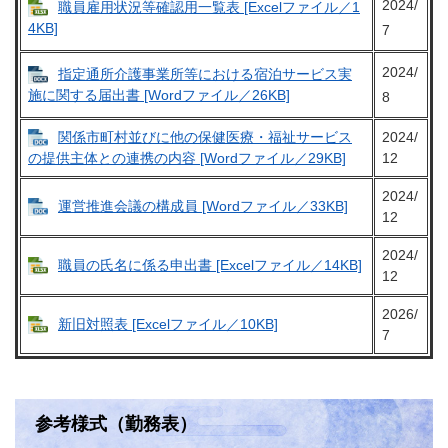
2024/
職員雇用状況等確認用一覧表 [Excelファイル／1
4KB]
7
2024/
指定通所介護事業所等における宿泊サービス実
施に関する届出書 [Wordファイル／26KB]
8
関係市町村並びに他の保健医療・福祉サービス
2024/
12
の提供主体との連携の内容 [Wordファイル／29KB]
2024/
運営推進会議の構成員 [Wordファイル／33KB]
12
2024/
職員の氏名に係る申出書 [Excelファイル／14KB]
12
2026/
新旧対照表 [Excelファイル／10KB]
7
参考様式（勤務表）