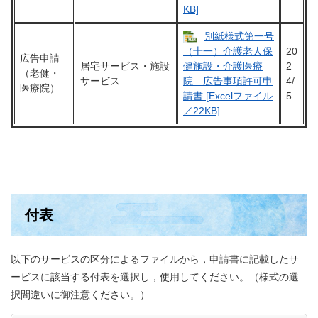
KB]
別紙様式第一号
20
（十一）介護老人保
広告申請
居宅サービス・施設
2
健施設・介護医療
（老健・
サービス
4/
院 広告事項許可申
医療院）
5
請書 [Excelファイル
／22KB]
付表
以下のサービスの区分によるファイルから，申請書に記載したサ
ービスに該当する付表を選択し，使用してください。（様式の選
択間違いに御注意ください。）