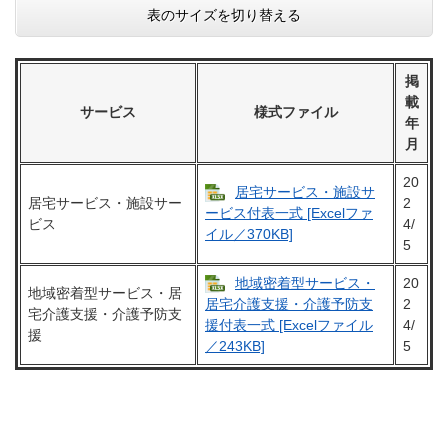
表のサイズを切り替える
掲
載
サービス
様式ファイル
年
月
20
居宅サービス・施設サ
居宅サービス・施設サー
2
ービス付表一式 [Excelファ
ビス
4/
イル／370KB]
5
地域密着型サービス・
20
地域密着型サービス・居
2
居宅介護支援・介護予防支
宅介護支援・介護予防支
4/
援付表一式 [Excelファイル
援
5
／243KB]