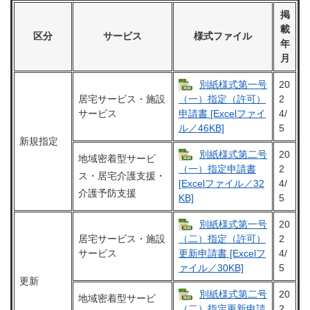
掲
載
区分
サービス
様式ファイル
年
月
別紙様式第一号
20
居宅サービス・施設
2
（一）指定（許可）
サービス
4/
申請書 [Excelファイ
5
ル／46KB]
新規指定
別紙様式第二号
20
地域密着型サービ
2
（一）指定申請書
ス・居宅介護支援・
4/
[Excelファイル／32
介護予防支援
5
KB]
別紙様式第一号
20
居宅サービス・施設
2
（二）指定（許可）
サービス
4/
更新申請書 [Excelフ
5
ァイル／30KB]
更新
別紙様式第二号
20
地域密着型サービ
2
（二）指定更新申請