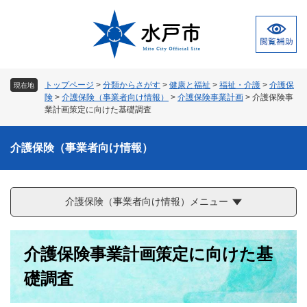
ペ
メ
ー
ニ
ジ
ュ
の
ー
先
を
頭
飛
トップページ
>
分類からさがす
>
健康と福祉
>
福祉・介護
>
介護保
現在地
で
ば
険
>
介護保険（事業者向け情報）
>
介護保険事業計画
>
介護保険事
す
し
業計画策定に向けた基礎調査
。
て
本
介護保険（事業者向け情報）
文
へ
介護保険（事業者向け情報）メニュー
本
介護保険事業計画策定に向けた基
文
礎調査