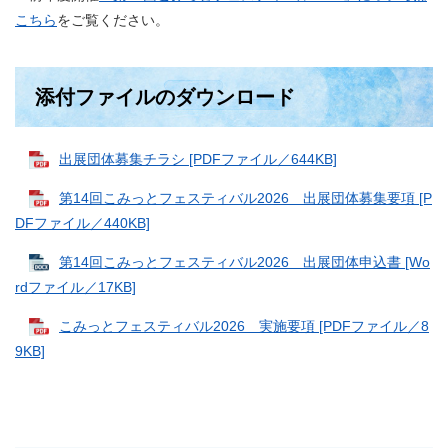
こちら
をご覧ください。
添付ファイルのダウンロード
出展団体募集チラシ [PDFファイル／644KB]
第14回こみっとフェスティバル2026 出展団体募集要項 [P
DFファイル／440KB]
第14回こみっとフェスティバル2026 出展団体申込書 [Wo
rdファイル／17KB]
こみっとフェスティバル2026 実施要項 [PDFファイル／8
9KB]