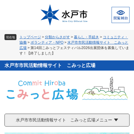
ペ
メ
ー
ニ
ジ
ュ
の
ー
先
を
頭
飛
トップページ
>
分類からさがす
>
暮らし・手続き
>
コミュニティ・
現在地
で
ば
協働
>
ボランティア・NPO
>
水戸市市民活動情報サイト こみっと
す
し
広場
>
第14回こみっとフェスティバル2026出展団体を募集していま
。
て
す！【終了しました】
本
水戸市市民活動情報サイト こみっと広場
文
へ
水戸市市民活動情報サイト こみっと広場メニュー