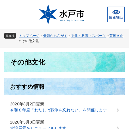
ペ
メ
ー
ニ
ジ
ュ
の
ー
先
を
頭
飛
トップページ
>
分類からさがす
>
文化・教育・スポーツ
>
芸術文化
現在地
で
ば
>
その他文化
す
し
。
て
本
本
その他文化
文
文
へ
おすすめ情報
2026年8月2日更新
令和８年度「わたしは戦争を忘れない」を開催します
2026年5月8日更新
常設展示をリニューアルします