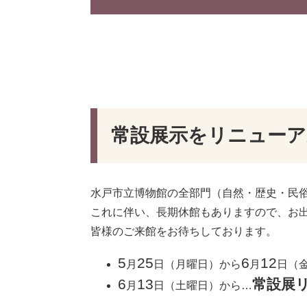
常設展示をリニュー
水戸市立博物館の全部門（自然・歴史・民
これに伴い、長期休館もありますので、お
皆様のご来館をお待ちしております。
5
25
6
12
月
日（月曜日）から
月
日（
6
13
常設展
月
日（土曜日）から…