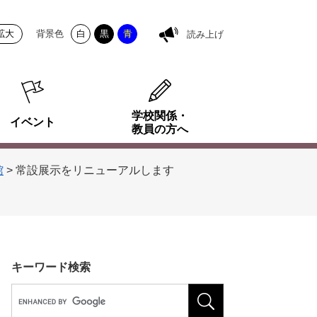
拡大
背景色
白
黒
青
読み上げ
学校関係・
イベント
教員の方へ
館
>
常設展示をリニューアルします
キーワード検索
G
o