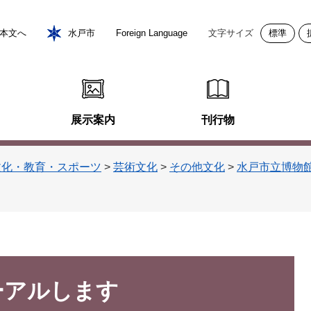
本文へ
水戸市
Foreign Language
文字サイズ
標準
展示案内
刊行物
文化・教育・スポーツ
>
芸術文化
>
その他文化
>
水戸市立博物
ーアルします