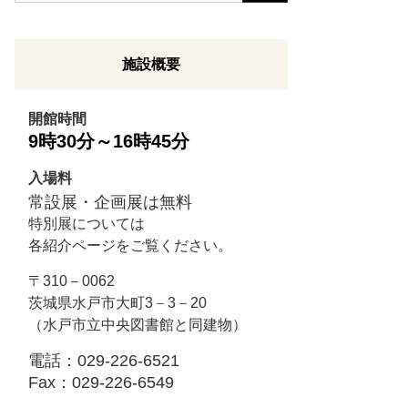
o
g
l
施設概要
e
カ
開館時間
ス
9時30分～16時45分
タ
ム
入場料
検
常設展・企画展は無料
索
特別展については
各紹介ページをご覧ください。
〒310－0062
茨城県水戸市大町3－3－20
（水戸市立中央図書館と同建物）
電話：029-226-6521
Fax：029-226-6549