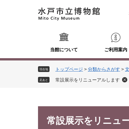
ペ
メ
ー
ニ
ジ
ュ
の
ー
先
を
頭
飛
で
ば
当館について
ご利用案内
す
し
。
て
本
トップページ
>
分類からさがす
>
現在地
文
へ
常設展示をリニューアルします
足あと
本
文
常設展示をリニュ