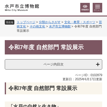
ペ
メ
ー
ニ
ジ
ュ
の
ー
トップページ
>
分類からさがす
>
文化・教育・スポーツ
>
芸
先
を
現在地
術文化
>
その他文化
>
水戸市立博物館
>
令和7年度 自然部門
頭
飛
常設展示
で
ば
す
し
本
。
て
令和7年度 自然部門 常設展示
文
本
文
へ
ページ内目次
ページID：0102879
更新日：2025年6月17日更新
​令和7年度 自然部門 常設展示
「水戸の自然と生き物」