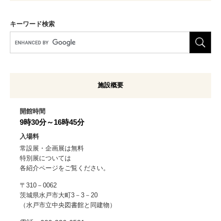
キーワード検索
G
o
o
g
l
施設概要
e
カ
ス
開館時間
タ
9時30分～16時45分
ム
入場料
検
常設展・企画展は無料
索
特別展については
各紹介ページをご覧ください。
〒310－0062
茨城県水戸市大町3－3－20
（水戸市立中央図書館と同建物）