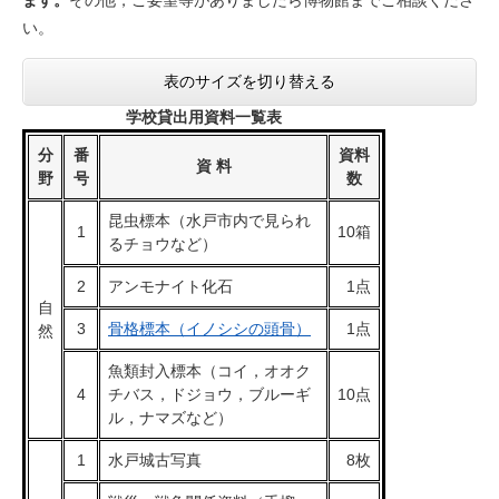
い。
表のサイズを切り替える
学校貸出用資料一覧表
分
番
資料
資 料
野
号
数
昆虫標本（水戸市内で見られ
1
10箱
るチョウなど）
2
アンモナイト化石
1点
自
3
骨格標本（イノシシの頭骨）
1点
然
魚類封入標本（コイ，オオク
4
チバス，ドジョウ，ブルーギ
10点
ル，ナマズなど）
1
水戸城古写真
8枚