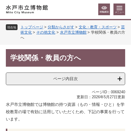
ペ
メ
ー
ニ
ジ
ュ
の
ー
トップページ
>
分類からさがす
>
文化・教育・スポーツ
>
芸
先
を
現在地
術文化
>
その他文化
>
水戸市立博物館
>
学校関係・教員の方
頭
飛
へ
で
ば
す
し
本
。
て
学校関係・教員の方へ
文
本
文
へ
ページ内目次
ページID：0069240
更新日：2026年5月27日更新
水戸市立博物館では博物館の持つ資源（もの・情報・ひと）を学
校教育の場で有効に活用していただくため、下記の事業を行って
います。