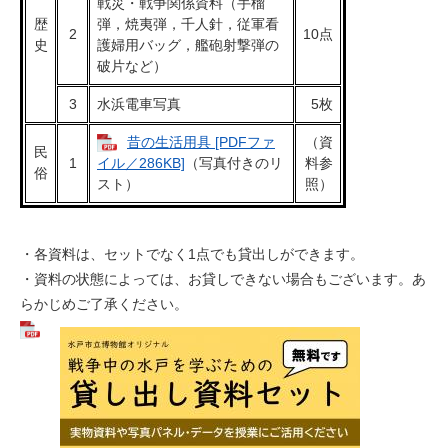
戦災・戦争関係資料（手榴
歴
弾，焼夷弾，千人針，従軍看
2
10点
史
護婦用バッグ，艦砲射撃弾の
破片など）
3
水浜電車写真
5枚
昔の生活用具 [PDFファ
（資
民
1
料参
イル／286KB]
（写真付きのリ
俗
照）
スト）
・各資料は、セットでなく1点でも貸出しができます。
・資料の状態によっては、お貸しできない場合もございます。あ
らかじめご了承ください。