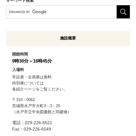
キーワード検索
G
o
o
g
l
施設概要
e
カ
ス
開館時間
タ
9時30分～16時45分
ム
入場料
検
常設展・企画展は無料
索
特別展については
各紹介ページをご覧ください。
〒310－0062
茨城県水戸市大町3－3－20
（水戸市立中央図書館と同建物）
電話：029-226-6521
Fax：029-226-6549