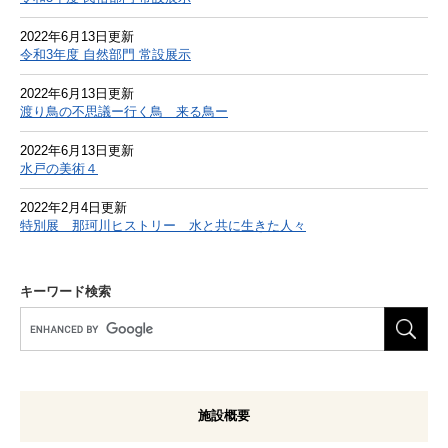
2022年6月13日更新
令和3年度 自然部門 常設展示
2022年6月13日更新
渡り鳥の不思議ー行く鳥 来る鳥ー
2022年6月13日更新
水戸の美術４
2022年2月4日更新
特別展 那珂川ヒストリー 水と共に生きた人々
キーワード検索
G
o
o
g
l
施設概要
e
カ