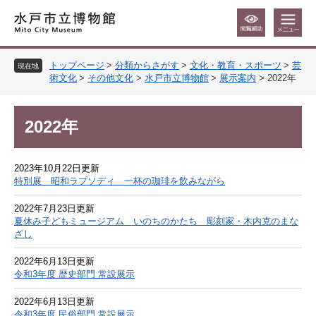
ペ
メ
ー
ニ
ジ
ュ
の
ー
トップページ
>
分類からさがす
>
文化・教育・スポーツ
>
芸
先
を
現在地
術文化
>
その他文化
>
水戸市立博物館
>
展示案内
>
2022年
頭
飛
で
ば
す
し
本
2022年
。
て
文
本
文
2023年10月22日更新
へ
特別展 昭和ラプソディ 一杯の珈琲を飲みながら
2022年7月23日更新
夏休み子どもミュージアム いのちのかたち 彫刻家・木内克のまな
ざし
2022年6月13日更新
令和3年度 歴史部門 常設展示
2022年6月13日更新
令和3年度 民俗部門 常設展示