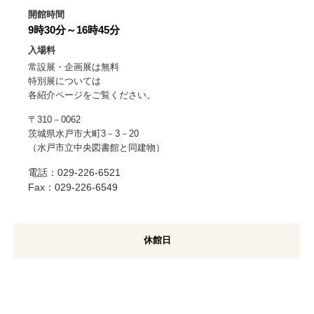
ス
開館時間
タ
9時30分～16時45分
ム
入場料
検
常設展・企画展は無料
索
特別展については
各紹介ページをご覧ください。
〒310－0062
茨城県水戸市大町3－3－20
（水戸市立中央図書館と同建物）
電話：029-226-6521
Fax：029-226-6549
休館日