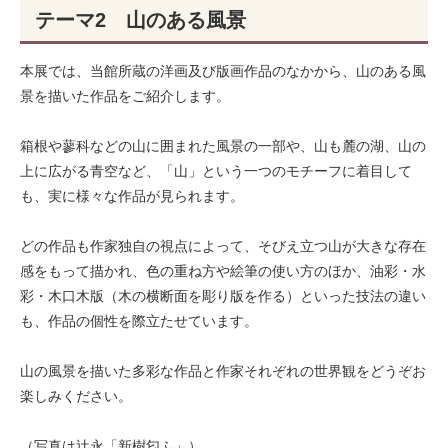
テーマ2 山のある風景
本展では、当館所蔵の洋画及び版画作品のなかから、山のある風
景を描いた作品をご紹介します。
箱根や蓼科などの山に囲まれた風景の一部や、山も麓の湖、山の
上に広がる青空など、「山」という一つのモチーフに着目して
も、実に様々な作品が見られます。
どの作品も作家独自の視点によって、そびえ立つ山が大きな存在
感をもって描かれ、色の重ね方や絵筆の使い方のほか、油彩・水
彩・木口木版（木の横断面を彫り版を作る）といった技法の違い
も、作品の個性を際立たせています。
山の風景を描いた多彩な作品と作家それぞれの世界観をどうぞお
楽しみください。
（写真は辻永「新樹匂ふ」）