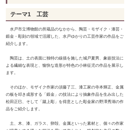
テーマ1 工芸
水戸市立博物館の所蔵品のなかから、陶芸・モザイク・漆芸・
鍛金・彫刻の領域で活躍した、水戸ゆかりの工芸作家の作品をご
紹介します。
陶芸は、土の表面に独特の線描を施した城戸夏男、象嵌技法に
よる繊細な表現と、愉快な造形が特色の小林征児の作品を展示し
ます。
そのほか、モザイク作家の須藤了三、漆工家の寺本輝正、金属
の板を叩き成形する「鍛金」の技法により抽象作品を生み出した
松田正巳、そして「蹴上彫」を得意とした彫金家の野澤秀湖の作
品をご紹介します。
土、木、漆、ガラス、卵殻、金属といった素材と、個々の作家