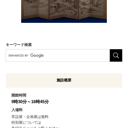
キーワード検索
G
o
o
g
l
施設概要
e
カ
ス
開館時間
タ
9時30分～16時45分
ム
入場料
検
常設展・企画展は無料
索
特別展については