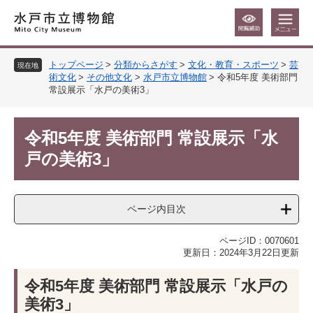
ペ
メ
ー
ニ
ジ
ュ
の
ー
トップページ
>
分類からさがす
>
文化・教育・スポーツ
>
芸
先
を
現在地
術文化
>
その他文化
>
水戸市立博物館
>
令和5年度 美術部門
頭
飛
常設展示「水戸の美術3」
で
ば
す
し
本
。
て
令和5年度 美術部門 常設展示「水
文
本
文
戸の美術3」
へ
ページ内目次
ページID：0070601
更新日：2024年3月22日更新
令和5年度 美術部門 常設展示「水戸の
美術3」