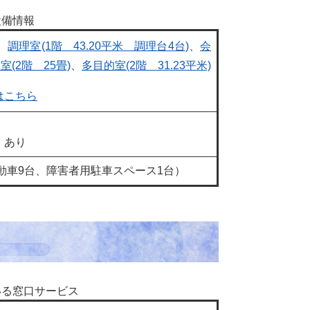
設備情報
、
調理室(1階 43.20平米 調理台4台)
、
会
室(2階 25畳)
、
多目的室(2階 31.23平米)
はこちら
：あり
自動車9台、障害者用駐車スペース1台）
いる窓口サービス