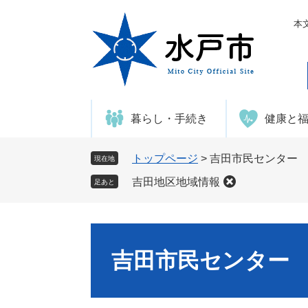
ペ
メ
ー
ニ
本
ジ
ュ
の
ー
先
を
頭
飛
で
ば
暮らし・手続き
健康と
す
し
。
て
本
トップページ
>
吉田市民センター
現在地
文
吉田地区地域情報
足あと
へ
吉田市民センター