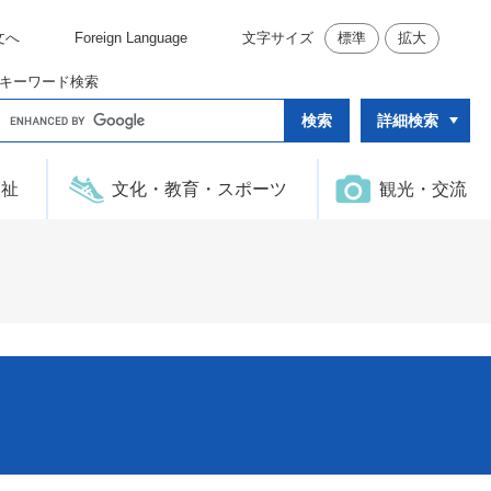
文へ
Foreign Language
文字サイズ
標準
拡大
キーワード検索
G
詳細検索
o
o
g
l
福祉
文化・教育・スポーツ
観光・交流
e
カ
ス
タ
ム
検
索