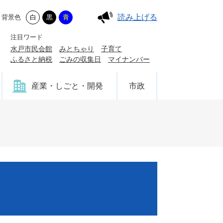
読み上げる
背景色
白
黒
青
注目ワード
水戸市民会館
みとちゃり
子育て
ふるさと納税
ごみの収集日
マイナンバー
産業・しごと・開発
市政