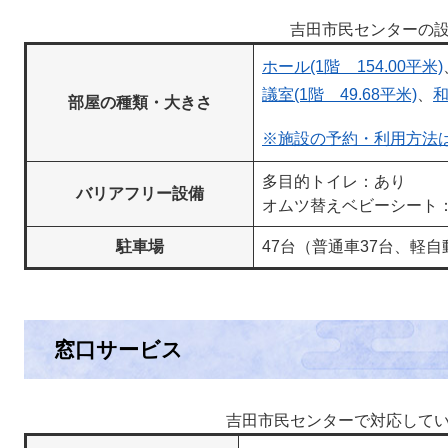
吉田市民センターの
ホール(1階 154.00平米)
議室(1階
49.68平米)
、
和
部屋の種類・大きさ
※施設の予約・利用方法
多目的トイレ：あり
バリアフリー設備
オムツ替えベビーシート
駐車場
47台（普通車37台、軽
窓口サービス​
吉田市民センターで対応して