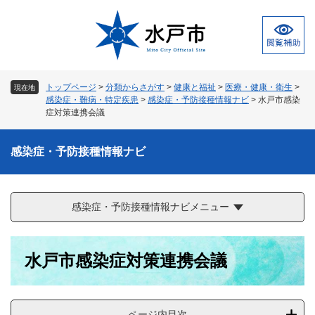
ペ
メ
ー
ニ
ジ
ュ
の
ー
先
を
頭
飛
トップページ
>
分類からさがす
>
健康と福祉
>
医療・健康・衛生
>
現在地
で
ば
感染症・難病・特定疾患
>
感染症・予防接種情報ナビ
>
水戸市感染
す
し
症対策連携会議
。
て
本
感染症・予防接種情報ナビ
文
へ
感染症・予防接種情報ナビメニュー
本
水戸市感染症対策連携会議
文
ページ内目次