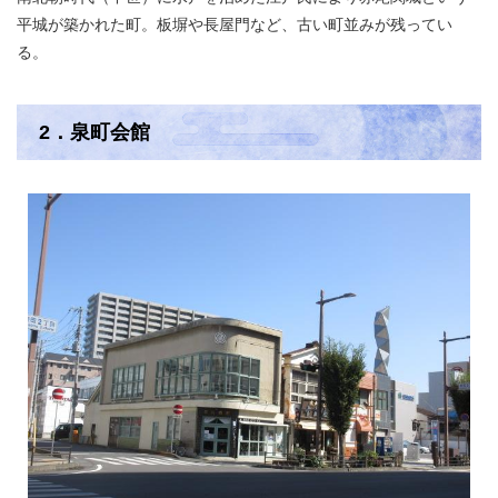
平城が築かれた町。板塀や長屋門など、古い町並みが残ってい
る。
2．泉町会館