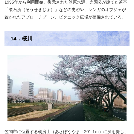
1995年から利用開始。復元された笠原水源、光圀公が建てた茶亭
「漱石所（そうせきじょ）」などの史跡や、レンガのオブジェが
置かれたアプローチゾーン、ピクニック広場が整備されている。
14．桜川
笠間市に位置する朝房山（あさぼうやま・201.1ｍ）に源を発し、