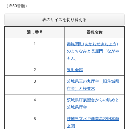
（※50音順）
表のサイズを切り替える
通し番号
景観名称
1
赤尾関町(あかおせきちょう)
のまちなみと長屋門（ながや
もん）
2
泉町会館
3
茨城県三の丸庁舎（旧茨城県
庁舎）と桜並木
4
茨城県庁展望台からの眺めと
茨城県庁舎
5
茨城県立水戸商業高校旧本館
玄関