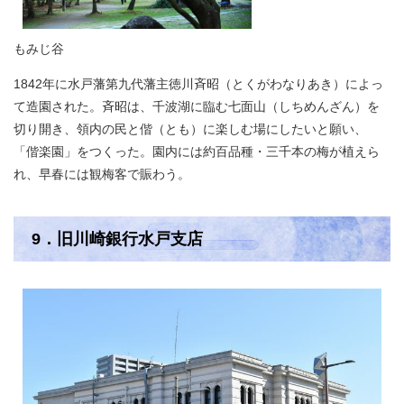
もみじ谷
1842年に水戸藩第九代藩主徳川斉昭（とくがわなりあき）によっ
て造園された。斉昭は、千波湖に臨む七面山（しちめんざん）を
切り開き、領内の民と偕（とも）に楽しむ場にしたいと願い、
「偕楽園」をつくった。園内には約百品種・三千本の梅が植えら
れ、早春には観梅客で賑わう。
9．旧川崎銀行水戸支店