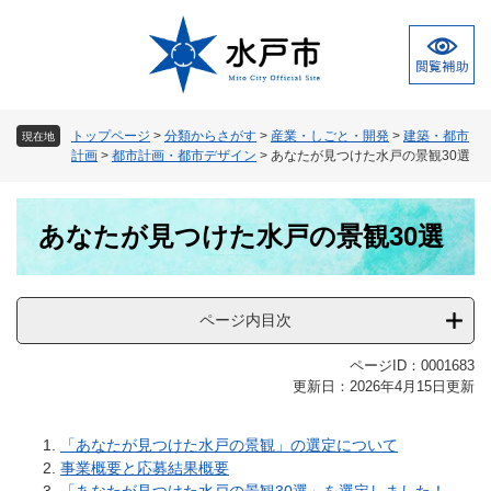
ペ
メ
ー
ニ
ジ
ュ
の
ー
先
を
頭
飛
トップページ
>
分類からさがす
>
産業・しごと・開発
>
建築・都市
現在地
で
ば
計画
>
都市計画・都市デザイン
>
あなたが見つけた水戸の景観30選
す
し
。
て
本
本
あなたが見つけた水戸の景観30選
文
文
へ
ページ内目次
ページID：0001683
更新日：2026年4月15日更新
「あなたが見つけた水戸の景観」の選定について
事業概要と応募結果概要