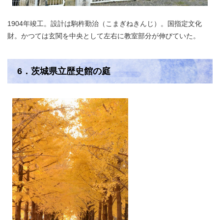
1904年竣工。設計は駒杵勤治（こまぎねきんじ）。国指定文化
財。かつては玄関を中央として左右に教室部分が伸びていた。
6．茨城県立歴史館の庭