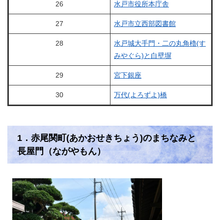
26
水戸市役所本庁舎
27
水戸市立西部図書館
28
水戸城大手門・二の丸角櫓
(す
みやぐら)と白壁塀
29
宮下銀座
30
万代(よろずよ)橋
1．赤尾関町(あかおせきちょう​)のまちなみと
長屋門（ながやもん）