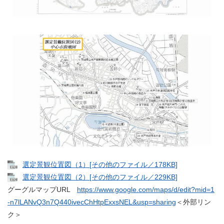
選定景観位置図（1）[その他のファイル／178KB]
選定景観位置図（2）[その他のファイル／229KB]
グーグルマップURL
https://www.google.com/maps/d/edit?mid=1
-n7lLANvQ3n7Q440ivecChHtpExxsNEL&usp=sharing
＜外部リン
ク＞