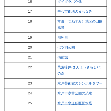
16
ダイダラボウ像
17
中心市街地のまちなみ
18
常澄（つねずみ）地区の田園
風景
19
那珂川
20
七ツ洞公園
21
備前堀
22
萬葉曝井(まんようさらしい)
の森
23
水戸芸術館のシンボルタワー
24
水戸市森林公園の恐竜
25
水戸市水道低区配水塔