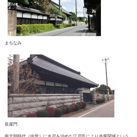
​まちなみ
長屋門
南北朝時代（中世）に水戸を治めた江戸氏により赤尾関城という