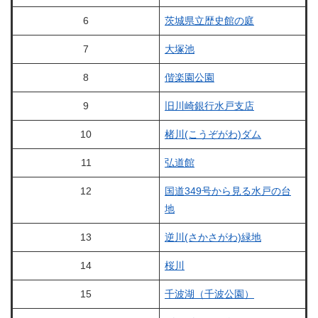
6
茨城県立歴史館の庭
7
大塚池
8
偕楽園公園
9
旧川崎銀行水戸支店
10
楮川(こうぞがわ)ダム
11
弘道館
12
国道349号から見る水戸の台
地
13
逆川(さかさがわ)緑地
14
桜川
15
千波湖（千波公園）