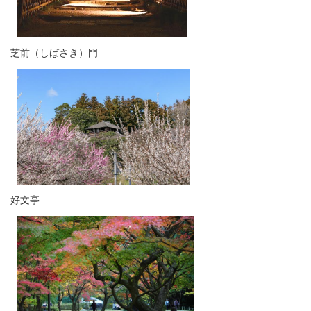
芝前（しばさき）門​
好文亭​