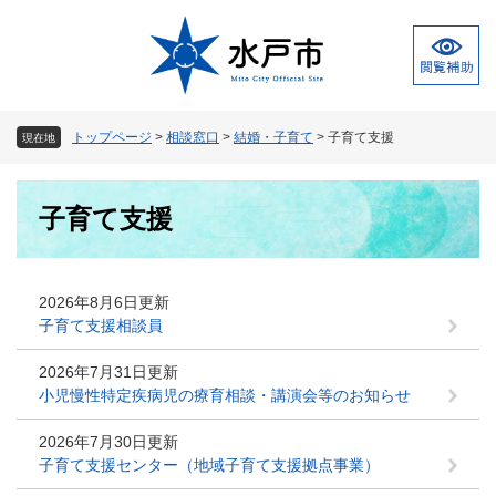
ペ
メ
ー
ニ
ジ
ュ
の
ー
先
を
頭
飛
トップページ
>
相談窓口
>
結婚・子育て
>
子育て支援
現在地
で
ば
す
し
本
。
て
子育て支援
文
本
文
へ
2026年8月6日更新
子育て支援相談員
2026年7月31日更新
小児慢性特定疾病児の療育相談・講演会等のお知らせ
2026年7月30日更新
子育て支援センター（地域子育て支援拠点事業）