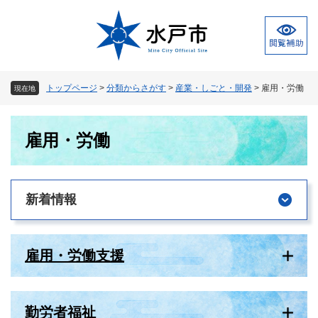
ペ
メ
ー
ニ
ジ
ュ
の
ー
先
を
頭
飛
トップページ
>
分類からさがす
>
産業・しごと・開発
>
雇用・労働
現在地
で
ば
す
し
本
。
て
雇用・労働
文
本
文
へ
新着情報
雇用・労働支援
勤労者福祉