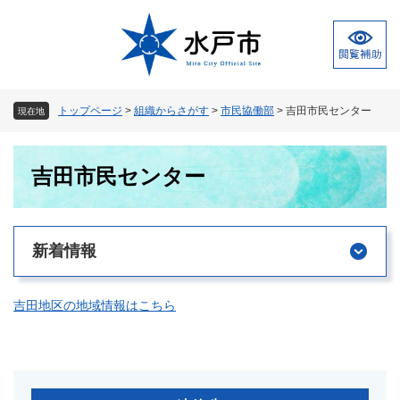
ペ
メ
ー
ニ
ジ
ュ
の
ー
先
を
頭
飛
トップページ
>
組織からさがす
>
市民協働部
>
吉田市民センター
現在地
で
ば
す
し
本
。
て
吉田市民センター
文
本
文
へ
新着情報
吉田地区の地域情報はこちら