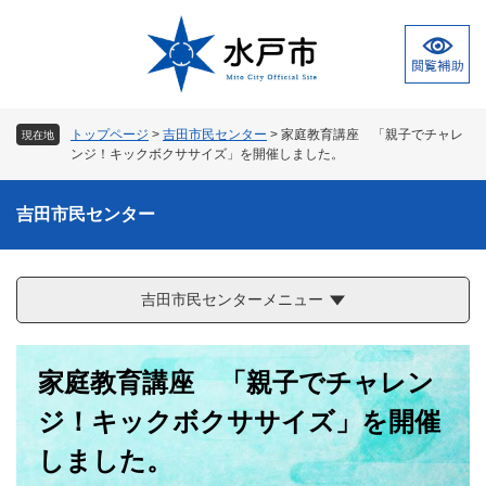
ペ
メ
ー
ニ
ジ
ュ
の
ー
先
を
頭
飛
トップページ
>
吉田市民センター
>
家庭教育講座 「親子でチャレ
現在地
で
ば
ンジ！キックボクササイズ」を開催しました。
す
し
。
て
吉田市民センター
本
文
へ
吉田市民センターメニュー
本
家庭教育講座 「親子でチャレン
文
ジ！キックボクササイズ」を開催
しました。