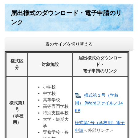
届出様式のダウンロード・電子申請のリ
ンク
表のサイズを切り替える
届出様式のダウンロー
様式区
対象施設
ド・
分
電子申請のリンク
小学校
中学校
様式第１号（学校
高等学校
様式第1
用） [Wordファイル／14
高等専門学校
号
KB]
特別支援学校
（学校
大学・短期大
用）
様式第1号（学校用）電子
学
申請
＜外部リンク＞
専修学校・各