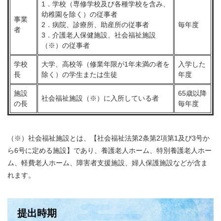
1．学校（専修学校及び各種学校を含み、
幼稚園を除く）の従事者
事業
2．病院、診療所、助産所の従事者
毎年度
者
3．介護老人保健施設、社会福祉施設
（※）の従事者
学校
大学、高校等（修業年限が1年未満の者を
入学した
長
除く）の学生または生徒
年度
施設
65歳以降
社会福祉施設（※）に入所している者
の長
毎年度
（※）社会福祉施設とは、【社会福祉法第2条第2項第1及び3号か
ら6号に定める施設】であり、養護老人ホーム、特別養護老人ホー
ム、軽費老人ホーム、障害者支援施設、婦人保護施設などが含ま
れます。
提出時期