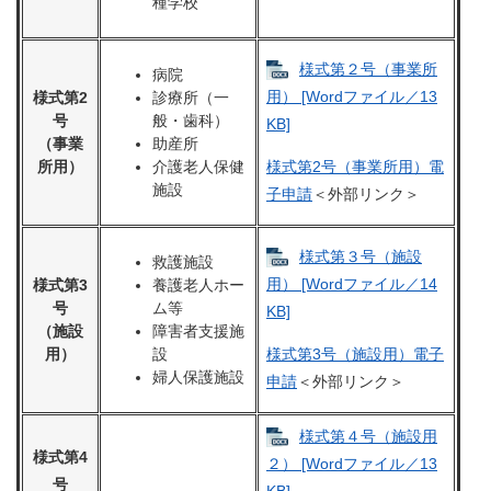
種学校
様式第２号（事業所
病院
用） [Wordファイル／13
様式第2
診療所（一
号
般・歯科）
KB]
（事業
助産所
所用）
介護老人保健
様式第2号（事業所用）電
施設
子申請
＜外部リンク＞
様式第３号（施設
救護施設
用） [Wordファイル／14
様式第3
養護老人ホー
号
ム等
KB]
（施設
障害者支援施
用）
設
様式第3号（施設用）電子
婦人保護施設
申請
＜外部リンク＞
様式第４号（施設用
様式第4
２） [Wordファイル／13
号