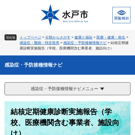
ペ
メ
ー
ニ
ジ
ュ
の
ー
先
を
頭
飛
トップページ
>
分類からさがす
>
健康と福祉
>
医療・健康・衛生
>
現在地
で
ば
感染症・難病・特定疾患
>
感染症・予防接種情報ナビ
>
結核定期健
す
し
康診断実施報告（学校、医療機関含む事業者、施設向け）
。
て
本
感染症・予防接種情報ナビ
文
へ
感染症・予防接種情報ナビメニュー
本
結核定期健康診断実施報告（学
文
校、医療機関含む事業者、施設向
け）