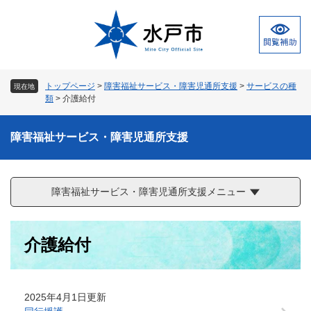
ペ
メ
ー
ニ
ジ
ュ
の
ー
先
を
頭
飛
トップページ
>
障害福祉サービス・障害児通所支援
>
サービスの種
現在地
で
ば
類
>
介護給付
す
し
。
て
障害福祉サービス・障害児通所支援
本
文
へ
障害福祉サービス・障害児通所支援メニュー
本
介護給付
文
2025年4月1日更新