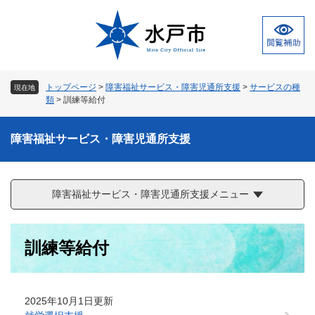
ペ
メ
ー
ニ
ジ
ュ
の
ー
先
を
頭
飛
トップページ
>
障害福祉サービス・障害児通所支援
>
サービスの種
現在地
で
ば
類
>
訓練等給付
す
し
。
て
障害福祉サービス・障害児通所支援
本
文
へ
障害福祉サービス・障害児通所支援メニュー
本
訓練等給付
文
2025年10月1日更新