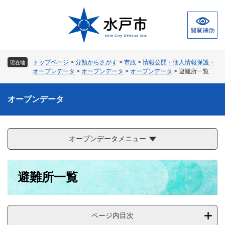
ペ
メ
ー
ニ
ジ
ュ
の
ー
先
を
頭
飛
トップページ
>
分類からさがす
>
市政
>
情報公開・個人情報保護・
現在地
で
ば
オープンデータ
>
オープンデータ
>
オープンデータ
>
避難所一覧
す
し
。
て
オープンデータ
本
文
へ
オープンデータメニュー
本
避難所一覧
文
ページ内目次