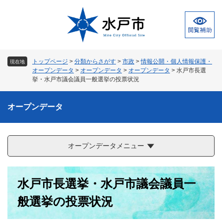
ペ
メ
ー
ニ
ジ
ュ
の
ー
先
を
頭
飛
トップページ
>
分類からさがす
>
市政
>
情報公開・個人情報保護・
現在地
で
ば
オープンデータ
>
オープンデータ
>
オープンデータ
>
水戸市長選
す
し
挙・水戸市議会議員一般選挙の投票状況
。
て
本
オープンデータ
文
へ
オープンデータメニュー
本
水戸市長選挙・水戸市議会議員一
文
般選挙の投票状況