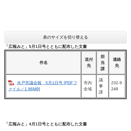
表のサイズを切り替える
「広報みと」5月1日号とともに配布した文書
担
送付
連絡
件名
当
先
先
課
議
水戸市議会報 5月1日号 [PDFフ
市内
232-9
事
全域
248
ァイル／1.96MB]
課
「広報みと」4月1日号とともに配布した文書