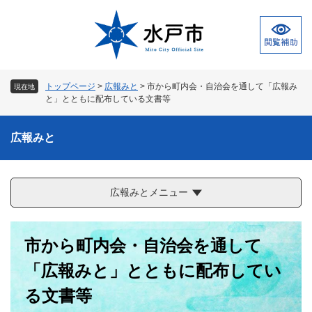
ペ
メ
ー
ニ
ジ
ュ
の
ー
先
を
頭
飛
トップページ
>
広報みと
>
市から町内会・自治会を通して「広報み
現在地
で
ば
と」とともに配布している文書等
す
し
。
て
広報みと
本
文
へ
広報みとメニュー
本
市から町内会・自治会を通して
文
「広報みと」とともに配布してい
る文書等