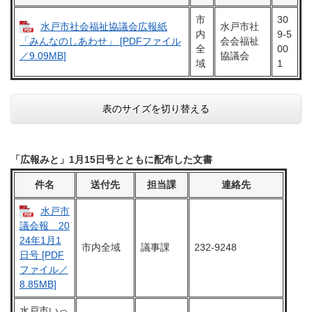
市
30
水戸市社会福祉協議会広報紙
水戸市社
内
9-5
会会福祉
「みんなのしあわせ」 [PDFファイル
全
00
協議会
／9.09MB]
域
1
表のサイズを切り替える
「広報みと」1月15日号とともに配布した文書
件名
送付先
担当課
連絡先
水戸市
議会報 20
24年1月1
市内全域
議事課
232-9248
日号 [PDF
ファイル／
8.85MB]
水戸市いっ