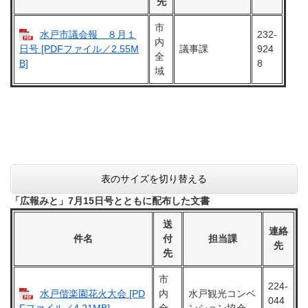
先
市
水戸市議会報 ８月１
232-
内
議事課
924
日号 [PDFファイル／2.55M
全
8
B]
域
表のサイズを切り替える
「広報みと」7月15日号とともに配布した文書
送
連絡
件名
付
担当課
先
先
市
224-
水戸偕楽園花火大会 [PD
内
水戸観光コンベ
044