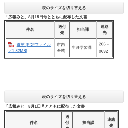
表のサイズを切り替える
「広報みと」8月15日号とともに配布した文書
送付
連絡
件名
担当課
先
先
206－
道芝 [PDFファイル
市内
生涯学習課
全域
／1.82MB]
8692
表のサイズを切り替える
「広報みと」8月1日号とともに配布した文書
送
連絡
件名
付
担当課
先