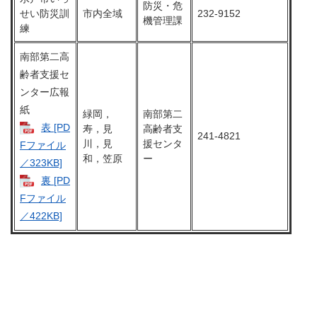
防災・危
せい防災訓
市内全域
232-9152
機管理課
練
南部第二高
齢者支援セ
ンター広報
紙
緑岡，
南部第二
表 [PD
寿，見
高齢者支
241-4821
川，見
援センタ
Fファイル
和，笠原
ー
／323KB]
裏 [PD
Fファイル
／422KB]