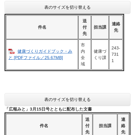
表のサイズを切り替える
送
連絡
件名
付
担当課
先
先
市
243-
健康づくりガイドブック・み
内
健康づ
731
全
くり課
と [PDFファイル／25.67MB]
1
域
表のサイズを切り替える
「広報みと」3月15日号とともに配布した文書
送
連
件名
付
担当課
絡
先
先