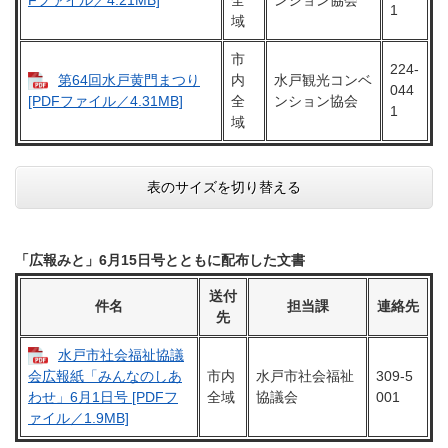
全
ンション協会
Fファイル／4.21MB]
1
域
市
224-
第64回水戸黄門まつり
内
水戸観光コンベ
044
全
ンション協会
[PDFファイル／4.31MB]
1
域
表のサイズを切り替える
「広報みと」6月15日号とともに配布した文書
送付
件名
担当課
連絡先
先
水戸市社会福祉協議
市内
水戸市社会福祉
309-5
会広報紙「みんなのしあ
全域
協議会
001
わせ」6月1日号 [PDFフ
ァイル／1.9MB]