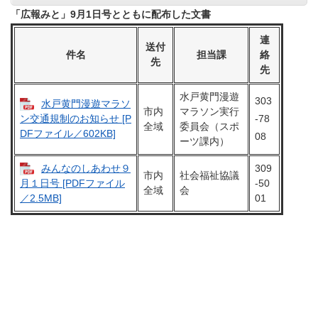
「広報みと」9月1日号とともに配布した文書
連
送付
件名
担当課
絡
先
先
水戸黄門漫遊
303
水戸黄門漫遊マラソ
市内
マラソン実行
-78
ン交通規制のお知らせ [P
全域
委員会（スポ
DFファイル／602KB]
08
ーツ課内）
みんなのしあわせ９
309
市内
社会福祉協議
-50
月１日号 [PDFファイル
全域
会
01
／2.5MB]