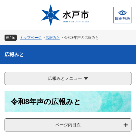
ペ
メ
ー
ニ
ジ
ュ
の
ー
先
を
頭
飛
トップページ
>
広報みと
>
令和8年声の広報みと
現在地
で
ば
す
し
。
て
広報みと
本
文
へ
広報みとメニュー
本
令和8年声の広報みと
文
ページ内目次