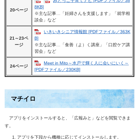
みとっこ子育てナビ [PDFファイル／38
8KB]
20ページ
※主な記事…「妊婦さんを支援します」「就学相
談会」など
いきいきシニア情報館 [PDFファイル／363K
21～23ペ
B]
ージ
※主な記事…「食善（よ）く講座」「口腔ケア講
習会」など
Meet in Mito～水戸で輝く人に会いにいく～
24ページ
[PDFファイル／230KB]
マチイロ
アプリをインストールすると、「広報みと」などを閲覧できま
す。
アプリを下段から機種に応じてインストールします。