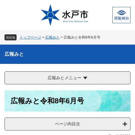
ペ
メ
ー
ニ
ジ
ュ
の
ー
先
を
頭
飛
トップページ
>
広報みと
>
広報みと令和8年6月号
現在地
で
ば
す
し
。
て
広報みと
本
文
へ
広報みとメニュー
本
広報みと令和8年6月号
文
ページ内目次