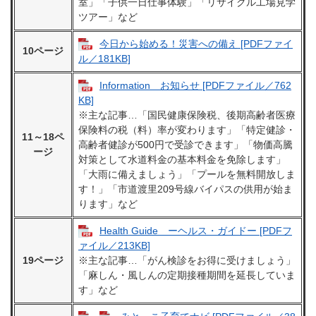
室」「子供一日仕事体験」「リサイクル工場見学
ツアー」など
今日から始める！災害への備え [PDFファイ
10ページ
ル／181KB]
Information お知らせ [PDFファイル／762
KB]
※主な記事…「国民健康保険税、後期高齢者医療
保険料の税（料）率が変わります」「特定健診・
11～18ペ
高齢者健診が500円で受診できます」「物価高騰
ージ
対策として水道料金の基本料金を免除します」
「大雨に備えましょう」「プールを無料開放しま
す！」「市道渡里209号線バイパスの供用が始ま
ります」など
Health Guide ーヘルス・ガイドー [PDFフ
ァイル／213KB]
19ページ
※主な記事…「がん検診をお得に受けましょう」
「麻しん・風しんの定期接種期間を延長していま
す」など