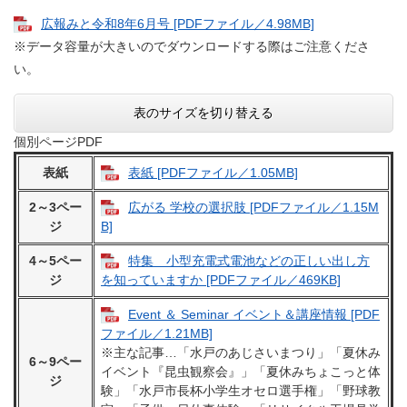
広報みと令和8年6月号 [PDFファイル／4.98MB]
※データ容量が大きいのでダウンロードする際はご注意くださ
い。
表のサイズを切り替える
個別ページPDF
表紙
表紙 [PDFファイル／1.05MB]
2～3
ペー
広がる 学校の選択肢 [PDFファイル／1.15M
ジ
B]
4～5
ペー
特集 小型充電式電池などの正しい出し方
ジ
を知っていますか [PDFファイル／469KB]
Event ＆ Seminar イベント＆講座情報 [PDF
ファイル／1.21MB]
​※主な記事…「水戸のあじさいまつり」「夏休み
6～9ペー
イベント『昆虫観察会』」「夏休みちょこっと体
ジ
験」「水戸市長杯小学生オセロ選手権」「野球教