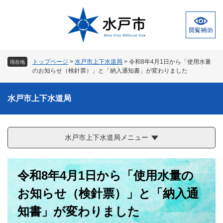
ペ
メ
ー
ニ
ジ
ュ
の
ー
先
を
頭
飛
トップページ
>
水戸市上下水道局
>
令和8年4月1日から「使用水量
現在地
で
ば
のお知らせ（検針票）」と「納入通知書」が変わりました
す
し
。
て
水戸市上下水道局
本
文
へ
水戸市上下水道局メニュー
本
令和8年4月1日から「使用水量の
文
お知らせ（検針票）」と「納入通
知書」が変わりました