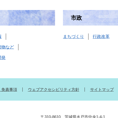
市政
報
まちづくり
行政改革
棄物など
開発
・免責事項
ウェブアクセシビリティ方針
サイトマップ
〒310-8610 茨城県水戸市中央1-4-1