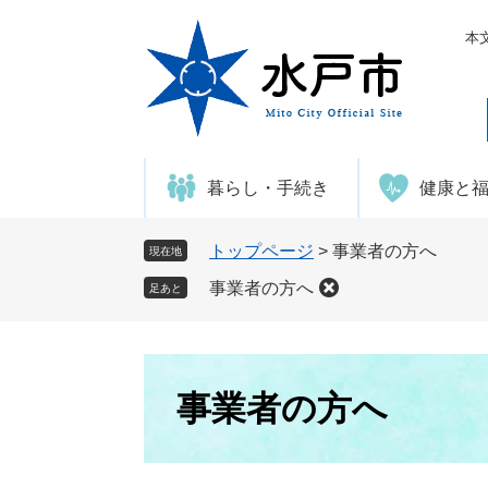
ペ
メ
ー
ニ
本
ジ
ュ
の
ー
先
を
頭
飛
で
ば
暮らし・手続き
健康と
す
し
。
て
本
トップページ
>
事業者の方へ
現在地
文
事業者の方へ
足あと
へ
本
文
事業者の方へ