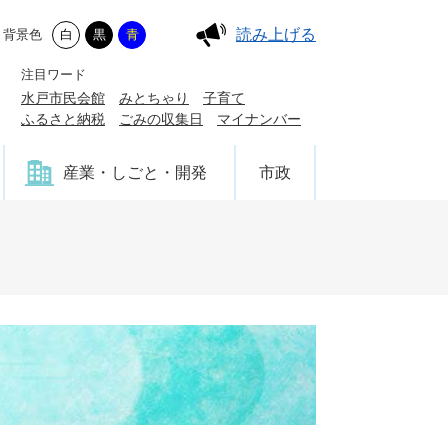
読み上げる
背景色
白
黒
青
注目ワード
水戸市民会館
みとちゃり
子育て
ふるさと納税
ごみの収集日
マイナンバー
産業・しごと・開発
市政