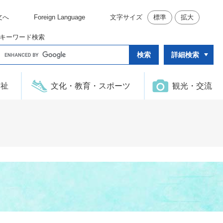
文へ
Foreign Language
文字サイズ
標準
拡大
キーワード検索
G
詳細検索
o
o
g
l
福祉
文化・教育・スポーツ
観光・交流
e
カ
ス
タ
ム
検
索