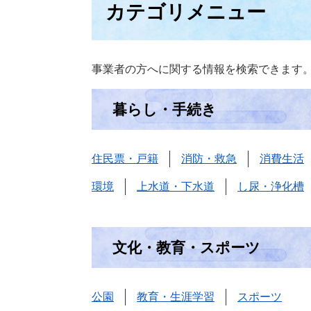
カテゴリメニュー
事業者の方へに関する情報を検索できます
暮らし・手続き
住民票・戸籍
消防・救急
消費生活
環境
上水道・下水道
し尿・浄化槽
文化・教育・スポーツ
公園
教育・生涯学習
スポーツ