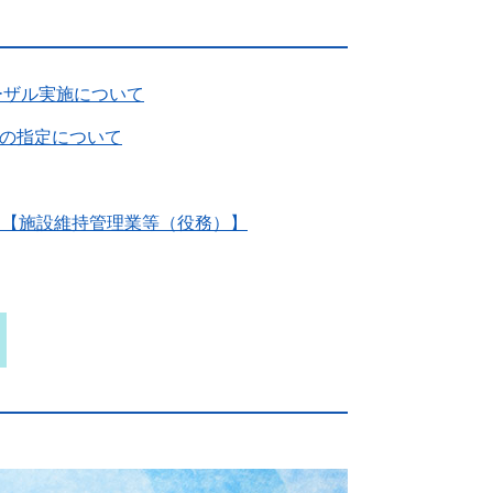
ーザル実施について
の指定について
て【施設維持管理業等（役務）】