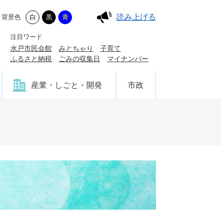
読み上げる
背景色
白
黒
青
注目ワード
水戸市民会館
みとちゃり
子育て
ふるさと納税
ごみの収集日
マイナンバー
産業・しごと・開発
市政