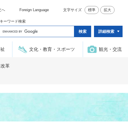
文へ
Foreign Language
文字サイズ
標準
拡大
キーワード検索
G
詳細検索
o
o
g
l
福祉
文化・教育・スポーツ
観光・交流
e
カ
ス
タ
政改革
ム
検
索