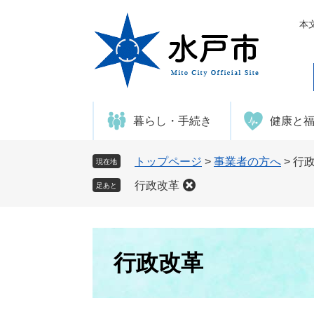
ペ
メ
ー
ニ
本
ジ
ュ
の
ー
先
を
頭
飛
で
ば
暮らし・手続き
健康と
す
し
。
て
本
トップページ
>
事業者の方へ
>
行
現在地
文
行政改革
足あと
へ
本
文
行政改革