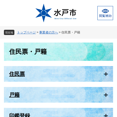
ペ
メ
ー
ニ
ジ
ュ
の
ー
先
を
頭
飛
トップページ
>
事業者の方へ
>
住民票・戸籍
現在地
で
ば
す
し
本
。
て
住民票・戸籍
文
本
文
へ
住民票
戸籍
印鑑登録