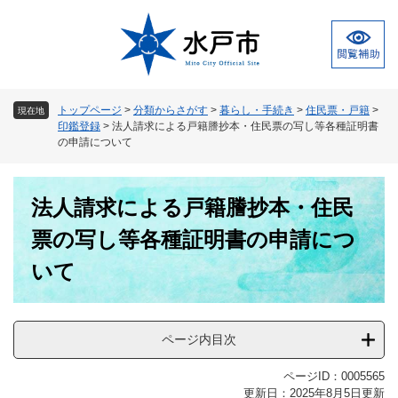
ペ
メ
ー
ニ
ジ
ュ
の
ー
先
を
頭
飛
トップページ
>
分類からさがす
>
暮らし・手続き
>
住民票・戸籍
>
現在地
で
ば
印鑑登録
>
法人請求による戸籍謄抄本・住民票の写し等各種証明書
す
し
の申請について
。
て
本
本
文
法人請求による戸籍謄抄本・住民
文
へ
票の写し等各種証明書の申請につ
いて
ページ内目次
ページID：0005565
更新日：2025年8月5日更新