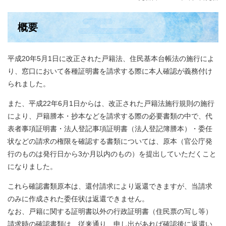
概要
平成20年5月1日に改正された戸籍法、住民基本台帳法の施行によ
り、窓口において各種証明書を請求する際に本人確認が義務付け
られました。
また、平成22年6月1日からは、改正された戸籍法施行規則の施行
により、戸籍謄本・抄本などを請求する際の必要書類の中で、代
表者事項証明書・法人登記事項証明書（法人登記簿謄本）・委任
状などの請求の権限を確認する書類については、原本（官公庁発
行のものは発行日から3か月以内のもの）を提出していただくこと
になりました。
これら確認書類原本は、還付請求により返還できますが、当請求
のみに作成された委任状は返還できません。
なお、戸籍に関する証明書以外の行政証明書（住民票の写し等）
請求時の確認書類は、従来通り、申し出があれば確認後に返還い