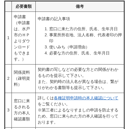
必要書類
備考
申請書
申請書の記入事項
（申請書
は、水戸
窓口に来た方の住所、氏名、生年月日
市のＨＰ
事業所所在地、法人名称、代表者印の押
1
よりダウ
印
ンロード
使いみち（申請理由）
もできま
必要な方の住所、氏名、生年月日
す。）
契約書の写しなどの必要な方との関係がわか
関係資料
るものを提示して下さい。
2
（疎明資
また、契約時の法人名が異なる場合は、繋が
料）
りがわかる書類等も提示して下さい。
詳しくは
各種証明申請時の本人確認について​
窓口に来
をご覧ください。
るされる
3
※第三者によるなりすましの申請を防止する
方の本人
ため、窓口に来られた方の本人確認を行って
確認書類
おります。