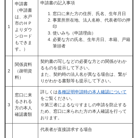
申請書の記入事項
申請書
（申請書
窓口に来た方の住所、氏名、生年月日
は、水戸
事業所所在地、法人名称、代表者印の押
市のＨＰ
1
印
よりダウ
使いみち（申請理由）
ンロード
必要な方の氏名、生年月日、本籍、戸籍
もできま
筆頭者
す。）
契約書の写しなどの必要な方との関係がわか
関係資料
るものを提示して下さい。
2
（疎明資
また、契約時の法人名が異なる場合は、繋が
料）
りがわかる書類等も提示して下さい。
詳しくは
各種証明申請時の本人確認について​
窓口に来
をご覧ください。
るされる
3
※第三者によるなりすましの申請を防止する
方の本人
ため、窓口に来られた方の本人確認を行って
確認書類
おります。
代表者が直接請求する場合