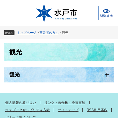
ペ
メ
ー
ニ
ジ
ュ
の
ー
先
を
頭
飛
トップページ
>
事業者の方へ
>
観光
現在地
で
ば
す
し
本
。
て
観光
文
本
文
へ
観光
個人情報の取り扱い
リンク・著作権・免責事項
ウェブアクセシビリティ方針
サイトマップ
RSS利用案内
バナー広告について