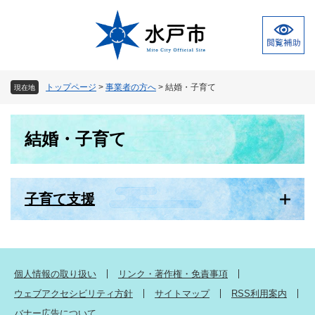
ペ
メ
ー
ニ
ジ
ュ
の
ー
先
を
頭
飛
トップページ
>
事業者の方へ
>
結婚・子育て
現在地
で
ば
す
し
本
。
て
結婚・子育て
文
本
文
へ
子育て支援
個人情報の取り扱い
リンク・著作権・免責事項
ウェブアクセシビリティ方針
サイトマップ
RSS利用案内
バナー広告について