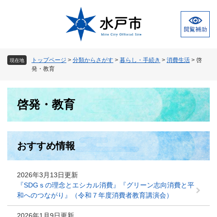
ペ
メ
ー
ニ
ジ
ュ
の
ー
先
を
頭
飛
トップページ
>
分類からさがす
>
暮らし・手続き
>
消費生活
>
啓
現在地
で
ば
発・教育
す
し
。
て
本
本
啓発・教育
文
文
へ
おすすめ情報
2026年3月13日更新
『SDGｓの理念とエシカル消費』『グリーン志向消費と平
和へのつながり』（令和７年度消費者教育講演会）
2026年1月9日更新