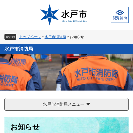
ペ
メ
ー
ニ
ジ
ュ
の
ー
先
を
頭
飛
トップページ
>
水戸市消防局
>
お知らせ
現在地
で
ば
す
し
水戸市消防局
。
て
本
文
へ
水戸市消防局メニュー
本
お知らせ
文