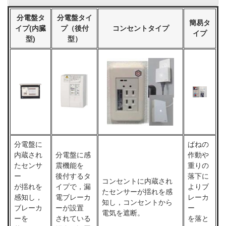
分電盤タ
分電盤タイ
簡易タ
イプ(内臓
プ（後付
コンセントタイプ
イプ
型)
型）
分電盤に
ばねの
内蔵され
分電盤に感
作動や
たセンサ
震機能を
重りの
ー
後付するタ
落下に
コンセントに内蔵され
が揺れを
イプで，漏
よりブ
たセンサーが揺れを感
感知し，
電ブレーカ
レーカ
知し，コンセントから
ブレーカ
ーが設置
ー
電気を遮断。
ーを
されている
を落と