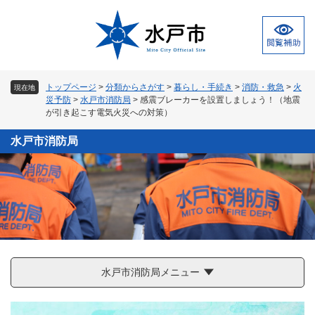
ペ
メ
ー
ニ
ジ
ュ
の
ー
先
を
頭
飛
トップページ
>
分類からさがす
>
暮らし・手続き
>
消防・救急
>
火
現在地
で
ば
災予防
>
水戸市消防局
>
感震ブレーカーを設置しましょう！（地震
す
し
が引き起こす電気火災への対策）
。
て
本
水戸市消防局
文
へ
水戸市消防局メニュー
本