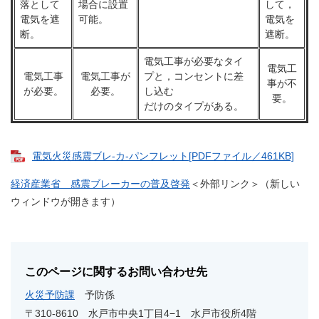
落として
場合に設置
して，
電気を遮
可能。
電気を
断。
遮断。
電気工事が必要なタイ
電気工
電気工事
電気工事が
プと，コンセントに差
事が不
が必要。
必要。
し込む
要。
だけのタイプがある。
電気火災感震ブレ-カ-パンフレット[PDFファイル／461KB]
経済産業省 感震ブレーカーの普及啓発
＜外部リンク＞
（新しい
ウィンドウが開きます）
このページに関するお問い合わせ先
火災予防課
予防係
〒310-8610
水戸市中央1丁目4−1 水戸市役所4階