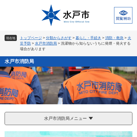
ペ
メ
ー
ニ
ジ
ュ
の
ー
先
を
頭
飛
トップページ
>
分類からさがす
>
暮らし・手続き
>
消防・救急
>
火
現在地
で
ば
災予防
>
水戸市消防局
>
洗濯物から知らないうちに発煙・発火する
す
し
場合があります
。
て
本
水戸市消防局
文
へ
水戸市消防局メニュー
本