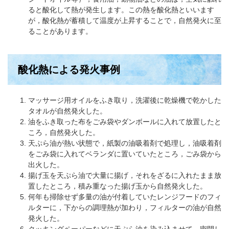
ると酸化して熱が発生します。この熱を酸化熱といいます
が，酸化熱が蓄積して温度が上昇することで，自然発火に至
ることがあります。
酸化熱による発火事例
マッサージ用オイルをふき取り，洗濯後に乾燥機で乾かした
タオルが自然発火した。
油をふき取った布をごみ袋やダンボールに入れて放置したと
ころ，自然発火した。
天ぷら油が熱い状態で，紙製の油吸着剤で処理し，油吸着剤
をごみ袋に入れてベランダに置いていたところ，ごみ袋から
出火した。
揚げ玉を天ぷら油で大量に揚げ，それをざるに入れたまま放
置したところ，積み重なった揚げ玉から自然発火した。
何年も掃除せず多量の油が付着していたレンジフードのフィ
ルターに，下からの調理熱が加わり，フィルターの油が自然
発火した。
クッキングペーパーなどに天ぷら油を染み込ませて，密閉し