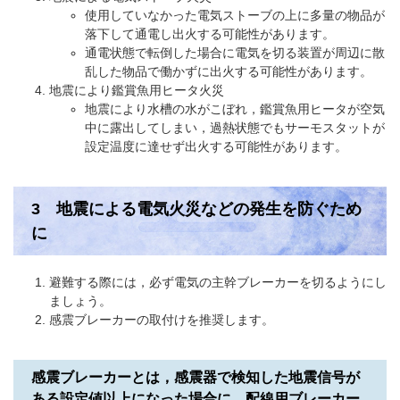
使用していなかった電気ストーブの上に多量の物品が
落下して通電し出火する可能性があります。
通電状態で転倒した場合に電気を切る装置が周辺に散
乱した物品で働かずに出火する可能性があります。
地震により鑑賞魚用ヒータ火災
地震により水槽の水がこぼれ，鑑賞魚用ヒータが空気
中に露出してしまい，過熱状態でもサーモスタットが
設定温度に達せず出火する可能性があります。
3 地震による電気火災などの発生を防ぐため
に
避難する際には，必ず電気の主幹ブレーカーを切るようにし
ましょう。
感震ブレーカーの取付けを推奨します。
感震ブレーカーとは，感震器で検知した地震信号が
ある設定値以上になった場合に、配線用ブレーカー