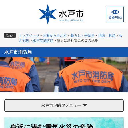
ペ
メ
ー
ニ
ジ
ュ
の
ー
先
を
頭
飛
トップページ
>
分類からさがす
>
暮らし・手続き
>
消防・救急
>
火
現在地
で
ば
災予防
>
水戸市消防局
>
身近に潜む電気火災の危険
す
し
。
て
水戸市消防局
本
文
へ
水戸市消防局メニュー
本
身近に潜む電気火災の危険
文