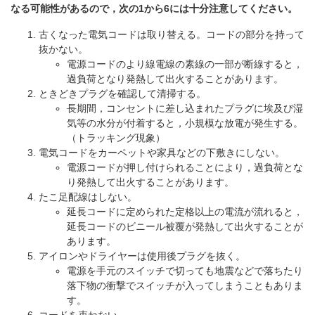
なる可能性があるので，次の1から6には十分注意してください。
古くなった電気コードは取り替える。コードの部分を持って
抜かない。
電源コードのより線電線の素線の一部が断線すると，
過負荷となり発熱して出火することがあります。
ときどきプラグを確認して清掃する。
長期間，コンセントに差し込まれたプラグに埃及び湿
気等の水分が付着すると，小規模な放電が発生する。
（トラッキング現象）
電気コードをカーペットや家具などの下敷きにしない。
電源コードが押し付けられることにより，過負荷とな
り発熱して出火することがあります。
たこ足配線はしない。
延長コードに定められた定格以上の電流が流れると，
延長コードのビニール被覆が発熱して出火することが
あります。
アイロンやドライヤーは使用後プラグを抜く。
電源を手元のスイッチで切っても地震などで落ちたり
落下物の衝撃でスイッチが入ってしまうこともありま
す。
コードを束ねない。